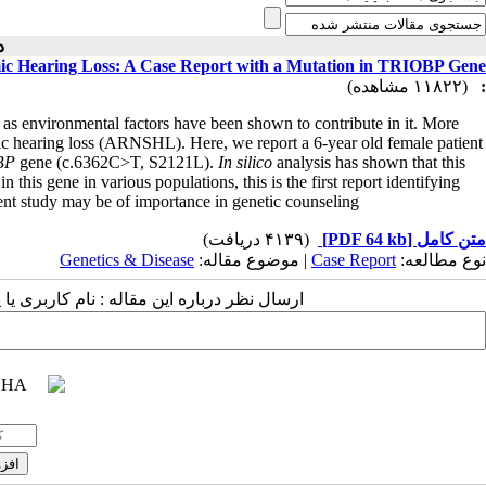
دو )
c Hearing Loss: A Case Report with a Mutation in TRIOBP Gene
(۱۱۸۲۲ مشاهده)
:
 as environmental factors have been shown to contribute in it. More
c hearing loss (ARNSHL). Here, we report a 6-year old female patient
BP
gene (c.6362C>T, S2121L).
In silico
analysis has shown that this
this gene in various populations, this is the first report identifying
ent study may be of importance in genetic counseling.
(۴۱۳۹ دریافت)
[PDF 64 kb]
متن کامل
Genetics & Disease
| موضوع مقاله:
Case Report
نوع مطالعه:
ارسال نظر درباره این مقاله : نام کاربری :