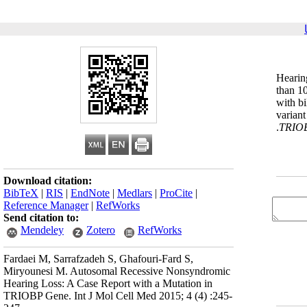
Hearin
than 1
with bi
variant
TRIO
Download citation:
BibTeX
|
RIS
|
EndNote
|
Medlars
|
ProCite
|
Reference Manager
|
RefWorks
Send citation to:
Mendeley
Zotero
RefWorks
Fardaei M, Sarrafzadeh S, Ghafouri-Fard S,
Miryounesi M. Autosomal Recessive Nonsyndromic
Hearing Loss: A Case Report with a Mutation in
TRIOBP Gene. Int J Mol Cell Med 2015; 4 (4) :245-