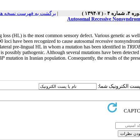
برگشت به فهرست نسخه ها
|
ره ۴، شماره ۴ - ( ۷-۱۳۹۴
Autosomal Recessive Nonsyndromi
g loss (HL) is the most common sensory defect. Various genetic as well
00 loci have been recognized to cause autosomal recessive nonsyndromi
lateral pre-lingual HL in whom a mutation has been identified in
TRIO
 is possibly pathogenic. Although several mutations have been detected in 
BP
mutation in Iranian population. Consequently, the results of the pres
یا پست الکترونیک شما