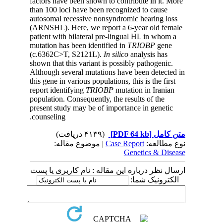
factors have been shown to contribute in it. More
than 100 loci have been recognized to cause
autosomal recessive nonsyndromic hearing loss
(ARNSHL). Here, we report a 6-year old female
patient with bilateral pre-lingual HL in whom a
mutation has been identified in
TRIOBP
gene
(c.6362C>T, S2121L).
In silico
analysis has
shown that this variant is possibly pathogenic.
Although several mutations have been detected in
this gene in various populations, this is the first
report identifying
TRIOBP
mutation in Iranian
population. Consequently, the results of the
present study may be of importance in genetic
counseling.
(۴۱۳۹ دریافت)
[PDF 64 kb]
متن کامل
| موضوع مقاله:
Case Report
نوع مطالعه:
Genetics & Disease
ارسال نظر درباره این مقاله : نام کاربری یا پست
الکترونیک شما: