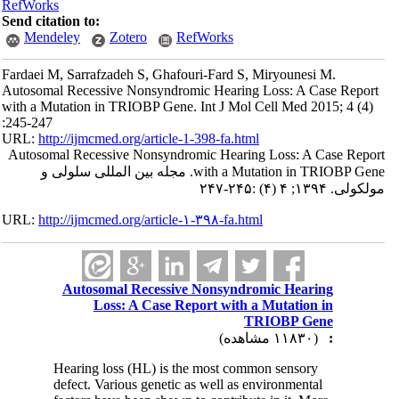
RefWorks
Send citation to:
Mendeley
Zotero
RefWorks
Fardaei M, Sarrafzadeh S, Ghafouri-Fard S, Miryounesi M.
Autosomal Recessive Nonsyndromic Hearing Loss: A Case Report
with a Mutation in TRIOBP Gene. Int J Mol Cell Med 2015; 4 (4)
:245-247
URL:
http://ijmcmed.org/article-1-398-fa.html
Autosomal Recessive Nonsyndromic Hearing Loss: A Case Report
with a Mutation in TRIOBP Gene. مجله بین المللی سلولی و
مولکولی. ۱۳۹۴; ۴ (۴) :۲۴۵-۲۴۷
URL:
http://ijmcmed.org/article-۱-۳۹۸-fa.html
Autosomal Recessive Nonsyndromic Hearing
Loss: A Case Report with a Mutation in
TRIOBP Gene
(۱۱۸۳۰ مشاهده)
:
Hearing loss (HL) is the most common sensory
defect. Various genetic as well as environmental