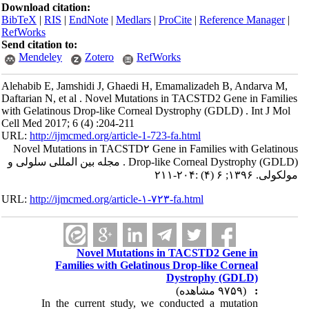
Download citation:
BibTeX
|
RIS
|
EndNote
|
Medlars
|
ProCite
|
Reference Manager
|
RefWorks
Send citation to:
Mendeley
Zotero
RefWorks
Alehabib E, Jamshidi J, Ghaedi H, Emamalizadeh B, Andarva M,
Daftarian N, et al . Novel Mutations in TACSTD2 Gene in Families
with Gelatinous Drop-like Corneal Dystrophy (GDLD) . Int J Mol
Cell Med 2017; 6 (4) :204-211
URL:
http://ijmcmed.org/article-1-723-fa.html
Novel Mutations in TACSTD۲ Gene in Families with Gelatinous
Drop-like Corneal Dystrophy (GDLD) . مجله بین المللی سلولی و
مولکولی. ۱۳۹۶; ۶ (۴) :۲۰۴-۲۱۱
URL:
http://ijmcmed.org/article-۱-۷۲۳-fa.html
Novel Mutations in TACSTD2 Gene in
Families with Gelatinous Drop-like Corneal
Dystrophy (GDLD)
(۹۷۵۹ مشاهده)
:
In the current study, we conducted a mutation