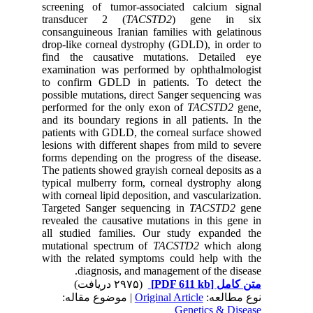
screening of tumor-associated calcium signal
transducer 2 (
TACSTD2
) gene in six
consanguineous Iranian families with gelatinous
drop-like corneal dystrophy (GDLD), in order to
find the causative mutations. Detailed eye
examination was performed by ophthalmologist
to confirm GDLD in patients. To detect the
possible mutations, direct Sanger sequencing was
performed for the only exon of
TACSTD2
gene,
and its boundary regions in all patients. In the
patients with GDLD, the corneal surface showed
lesions with different shapes from mild to severe
forms depending on the progress of the disease.
The patients showed grayish corneal deposits as a
typical mulberry form, corneal dystrophy along
with corneal lipid deposition, and vascularization.
Targeted Sanger sequencing in
TACSTD2
gene
revealed the causative mutations in this gene in
all studied families. Our study expanded the
mutational spectrum of
TACSTD2
which along
with the related symptoms could help with the
diagnosis, and management of the disease.
(۲۹۷۵ دریافت)
[PDF 611 kb]
متن کامل
| موضوع مقاله:
Original Article
نوع مطالعه:
Genetics & Disease