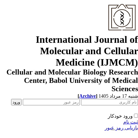
International Journal o
Molecular and Cellula
Medicine (IJMCM
Cellular and Molecular Biology Resear
Center, Babol University of Medic
Scienc
[
Archive
]
1 مرداد 1405
ورود خودکار
ت نام
زیابی رمز عبور