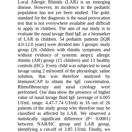
Local Allergic Rhinitis (LAR) is an emerging
disease. However, its incidence in the pediatric
population has not yet been studied. The gold-
standard for the diagnosis is the nasal provocation
test that is not everywhere available and difficult
to apply in children. The aim of our study is to
evaluate the nasal lavage fluid IgE as a biomarker
of LAR in children. 54 pediatric patients [IQR
4.0-12.0 years] were divided into 3 groups: study
group (26 children with rhinitis symptoms and
without evidence of systemic atopy); allergic
rhinitis (AR) group (15 children) and 13 healthy
controls (HC). Every child was subjected to nasal
lavage using 2 ml/nostril of the physiologic saline
solution, that was therefore analyzed by
ImmunoCAP to obtain the IgE concentration.
Rhinofibroscopy and nasal cytology were
performed. Our data show the presence of higher
value of nasal lavage fluid IgE (average of 6.005
UI/ml; range: 4.47-7.74 UI/ml) in 16 out of 26
patients of the study group who therefore may be
classified as affected by LAR. We observed a
statistically significant difference (P< 0.0001)
between NAR/HC group and LAR group,
identifying a cut-off of 3.85 UI/ml. Finally, we