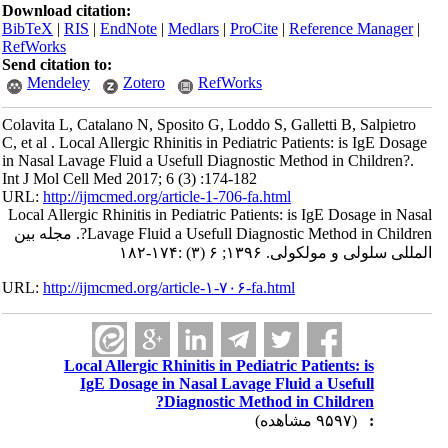
Download citation:
BibTeX
|
RIS
|
EndNote
|
Medlars
|
ProCite
|
Reference Manager
|
RefWorks
Send citation to:
Mendeley
Zotero
RefWorks
Colavita L, Catalano N, Sposito G, Loddo S, Galletti B, Salpietro
C, et al . Local Allergic Rhinitis in Pediatric Patients: is IgE Dosage
in Nasal Lavage Fluid a Usefull Diagnostic Method in Children?.
Int J Mol Cell Med 2017; 6 (3) :174-182
URL:
http://ijmcmed.org/article-1-706-fa.html
Local Allergic Rhinitis in Pediatric Patients: is IgE Dosage in Nasal
Lavage Fluid a Usefull Diagnostic Method in Children?. مجله بین
المللی سلولی و مولکولی. ۱۳۹۶; ۶ (۳) :۱۷۴-۱۸۲
URL:
http://ijmcmed.org/article-۱-۷۰۶-fa.html
Local Allergic Rhinitis in Pediatric Patients: is
IgE Dosage in Nasal Lavage Fluid a Usefull
Diagnostic Method in Children?
(۹۵۹۷ مشاهده)
: