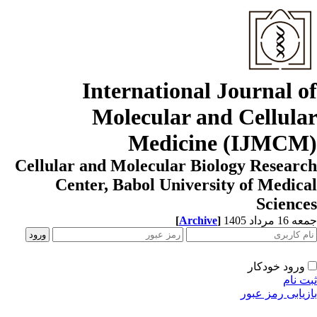
International Journal o
Molecular and Cellula
Medicine (IJMCM
Cellular and Molecular Biology Resear
Center, Babol University of Medic
Scienc
[
Archive
]
1 مرداد 1405
ورود خودکار
ت نام
زیابی رمز عبور