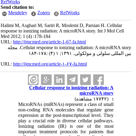
RefWorks
Send citation to:
Mendeley
Zotero
RefWorks
Halimi M, Asghari M, Sariri R, Moslemi D, Parsian H. Cellular
response to ionizing radiation: A microRNA story. Int J Mol Cell
Med 2012; 1 (4) :178-184
URL:
http://ijmcmed.org/article-1-67-fa.html
Cellular response to ionizing radiation: A microRNA story. مجله
بین المللی سلولی و مولکولی. ۱۳۹۱; ۱ (۴) :۱۷۸-۱۸۴
URL:
http://ijmcmed.org/article-۱-۶۷-fa.html
Cellular response to ionizing radiation: A
microRNA story
(۱۷۷۴۲ مشاهده)
:
MicroRNAs (miRNAs) represent a class of small
non-coding RNA molecules that regulate gene
expression at the post-transcriptional level. They
play a crucial role in diverse cellular pathways.
Ionizing radiation (IR) is one of the most
important treatment protocols for patients that