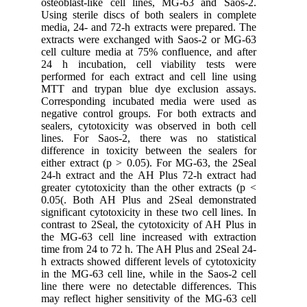
osteoblast-like cell lines, MG-63 and Saos-2.
Using sterile discs of both sealers in complete
media, 24- and 72-h extracts were prepared. The
extracts were exchanged with Saos-2 or MG-63
cell culture media at 75% confluence, and after
24 h incubation, cell viability tests were
performed for each extract and cell line using
MTT and trypan blue dye exclusion assays.
Corresponding incubated media were used as
negative control groups. For both extracts and
sealers, cytotoxicity was observed in both cell
lines. For Saos-2, there was no statistical
difference in toxicity between the sealers for
either extract (p > 0.05). For MG-63, the 2Seal
24-h extract and the AH Plus 72-h extract had
greater cytotoxicity than the other extracts (p <
0.05(. Both AH Plus and 2Seal demonstrated
significant cytotoxicity in these two cell lines. In
contrast to 2Seal, the cytotoxicity of AH Plus in
the MG-63 cell line increased with extraction
time from 24 to 72 h. The AH Plus and 2Seal 24-
h extracts showed different levels of cytotoxicity
in the MG-63 cell line, while in the Saos-2 cell
line there were no detectable differences. This
may reflect higher sensitivity of the MG-63 cell