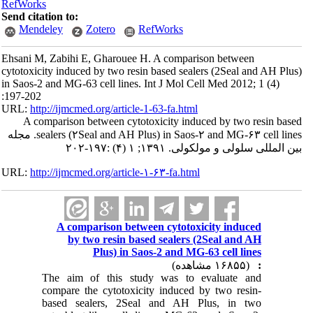
RefWorks
Send citation to:
Mendeley
Zotero
RefWorks
Ehsani M, Zabihi E, Gharouee H. A comparison between
cytotoxicity induced by two resin based sealers (2Seal and AH Plus)
in Saos-2 and MG-63 cell lines. Int J Mol Cell Med 2012; 1 (4)
:197-202
URL:
http://ijmcmed.org/article-1-63-fa.html
A comparison between cytotoxicity induced by two resin based
sealers (۲Seal and AH Plus) in Saos-۲ and MG-۶۳ cell lines. مجله
بین المللی سلولی و مولکولی. ۱۳۹۱; ۱ (۴) :۱۹۷-۲۰۲
URL:
http://ijmcmed.org/article-۱-۶۳-fa.html
A comparison between cytotoxicity induced
by two resin based sealers (2Seal and AH
Plus) in Saos-2 and MG-63 cell lines
(۱۶۸۵۵ مشاهده)
:
The aim of this study was to evaluate and
compare the cytotoxicity induced by two resin-
based sealers, 2Seal and AH Plus, in two