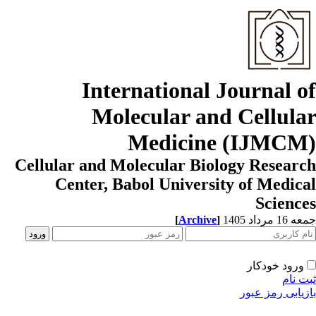
International Journal o
Molecular and Cellula
Medicine (IJMCM
Cellular and Molecular Biology Resear
Center, Babol University of Medic
Scienc
[
Archive
]
1 مرداد 1405
ورود خودکار
ت نام
زیابی رمز عبور