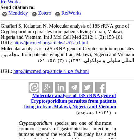
RefWorks
Send citation to:
Mendeley
Zotero
RefWorks
Ghaffari S, Kalantari N. Molecular analysis of 18S rRNA gene of
Cryptosporidium parasites from patients living in Iran, Malawi,
Nigeria and Vietnam. Int J Mol Cell Med 2012; 1 (3) :153-161
URL:
http://ijmcmed.org/article-1-57-fa.html
Molecular analysis of ۱۸S rRNA gene of Cryptosporidium parasites
from patients living in Iran, Malawi, Nigeria and Vietnam. مجله بین
المللی سلولی و مولکولی. ۱۳۹۱; ۱ (۳) :۱۵۳-۱۶۱
URL:
http://ijmcmed.org/article-۱-۵۷-fa.html
Molecular analysis of 18S rRNA gene of
Cryptosporidium parasites from patients
living in Iran, Malawi, Nigeria and Vietnam
(۱۶۱۲۱ مشاهده)
:
species are one of the most
Cryptosporidium
common causes of gastrointestinal infection in
humans around the world. This study has aimed