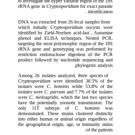
to investigate the hyper variable region of the 18S
rRNA gene in
Cryptosporidium
for exact parasite
identification .
DNA was extracted from 26 fecal samples from
which initially
Cryptosporidium
oocysts were
identified by Ziehl-Neelsen acid-fast , Auramine
phenol and ELISA techniques. Nested PCR,
targeting the most polymorphic region of the 18S
rRNA gene and genotyping was performed by
restriction endonuclease digestion of the PCR
product followed by nucleotide sequencing and
phylogenic analysis.
Among 26 isolates analyzed, three species of
Cryptosporidium
were identified 38.5% of the
isolates were
C. hominis
while 53.8% of the
isolates were
C. parvum
and 7.7% of the isolates
were
C. meleagridis
, which the last two species
have the potentially zoonotic transmission. The
only 11T subtype of
C. hominis
was
demonstrated. These strains clustered distinctly
into either human or animal origin regardless of
the geographical origin, age, or immunity status
of the patients.