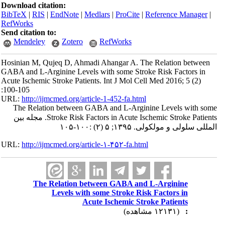
Download citation:
BibTeX
|
RIS
|
EndNote
|
Medlars
|
ProCite
|
Reference Manager
|
RefWorks
Send citation to:
Mendeley
Zotero
RefWorks
Hosinian M, Qujeq D, Ahmadi Ahangar A. The Relation between
GABA and L-Arginine Levels with some Stroke Risk Factors in
Acute Ischemic Stroke Patients. Int J Mol Cell Med 2016; 5 (2)
:100-105
URL:
http://ijmcmed.org/article-1-452-fa.html
The Relation between GABA and L-Arginine Levels with some
Stroke Risk Factors in Acute Ischemic Stroke Patients. مجله بین
المللی سلولی و مولکولی. ۱۳۹۵; ۵ (۲) :۱۰۰-۱۰۵
URL:
http://ijmcmed.org/article-۱-۴۵۲-fa.html
The Relation between GABA and L-Arginine
Levels with some Stroke Risk Factors in
Acute Ischemic Stroke Patients
(۱۲۱۳۱ مشاهده)
: