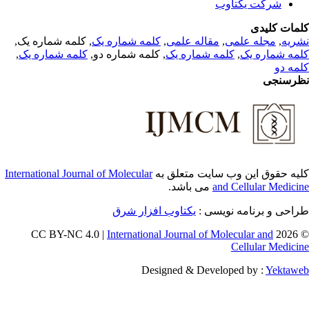
شرکت یکتاوب
مات کلیدی
, کلمه شماره یک,
کلمه شماره یک
,
مقاله علمی
,
مجله علمی
,
ریه
,
کلمه شماره یک
, کلمه شماره دو,
کلمه شماره یک
,
مه شماره یک
مه دو
رسنجی
International Journal of Molecular
یه حقوق این وب سایت متعلق به
می باشد.
and Cellular Medici
طراحی و برنامه نویسی
یکتاوب افزار شرق
International Journal of Molecular and
© 202
Cellular Medici
Designed & Developed by :
Yektaw