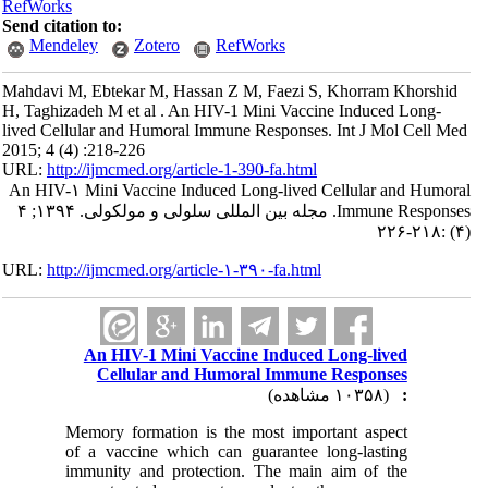
RefWorks
Send citation to:
Mendeley
Zotero
RefWorks
Mahdavi M, Ebtekar M, Hassan Z M, Faezi S, Khorram Khorshid
H, Taghizadeh M et al . An HIV-1 Mini Vaccine Induced Long-
lived Cellular and Humoral Immune Responses. Int J Mol Cell Med
2015; 4 (4) :218-226
URL:
http://ijmcmed.org/article-1-390-fa.html
An HIV-۱ Mini Vaccine Induced Long-lived Cellular and Humoral
Immune Responses. مجله بین المللی سلولی و مولکولی. ۱۳۹۴; ۴
(۴) :۲۱۸-۲۲۶
URL:
http://ijmcmed.org/article-۱-۳۹۰-fa.html
An HIV-1 Mini Vaccine Induced Long-lived
Cellular and Humoral Immune Responses
(۱۰۳۵۸ مشاهده)
:
Memory formation is the most important aspect
of a vaccine which can guarantee long-lasting
immunity and protection. The main aim of the