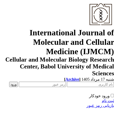
International Journal o
Molecular and Cellula
Medicine (IJMCM
Cellular and Molecular Biology Resear
Center, Babol University of Medic
Scienc
[
Archive
]
1 مرداد 1405
ورود خودکار
ت نام
زیابی رمز عبور