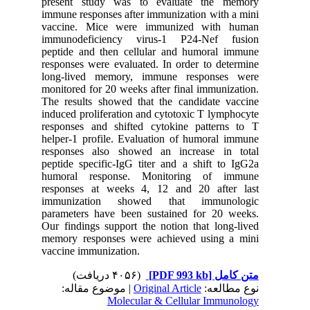
present study was to evaluate the memory
immune responses after immunization with a mini
vaccine. Mice were immunized with human
immunodeficiency virus-1 P24-Nef fusion
peptide and then cellular and humoral immune
responses were evaluated. In order to determine
long-lived memory, immune responses were
monitored for 20 weeks after final immunization.
The results showed that the candidate vaccine
induced proliferation and cytotoxic T lymphocyte
responses and shifted cytokine patterns to T
helper-1 profile. Evaluation of humoral immune
responses also showed an increase in total
peptide specific-IgG titer and a shift to IgG2a
humoral response. Monitoring of immune
responses at weeks 4, 12 and 20 after last
immunization showed that immunologic
parameters have been sustained for 20 weeks.
Our findings support the notion that long-lived
memory responses were achieved using a mini
vaccine immunization.
(۴۰۵۶ دریافت)
[PDF 993 kb]
متن کامل
| موضوع مقاله:
Original Article
نوع مطالعه:
Molecular & Cellular Immunology