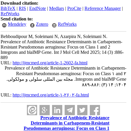
Download citation:
BibTeX
|
RIS
|
EndNote
|
Medlars
|
ProCite
|
Reference Manager
|
RefWorks
Send citation to:
Mendeley
Zotero
RefWorks
Behboudipour M, Soleimani N, Azarpira N, Soleimani N.
Prevalence of Antibiotic Resistance Determinants in Carbapenem-
Resistant Pseudomonas aeruginosa: Focus on Class 1 and 2
Integrons and blaIMP Gene. Int J Mol Cell Med 2025; 14 (3) :886-
889
URL:
http://ijmcmed.org/article-1-2602-fa.html
Prevalence of Antibiotic Resistance Determinants in Carbapenem-
Resistant Pseudomonas aeruginosa: Focus on Class ۱ and ۲
Integrons and blaIMP Gene. مجله بین المللی سلولی و مولکولی.
۱۴۰۴; ۱۴ (۳) :۸۸۶-۸۸۹
URL:
http://ijmcmed.org/article-۱-۲۶۰۲-fa.html
Prevalence of Antibiotic Resistance
Determinants in Carbapenem-Resistant
Pseudomonas aeruginosa: Focus on Class 1