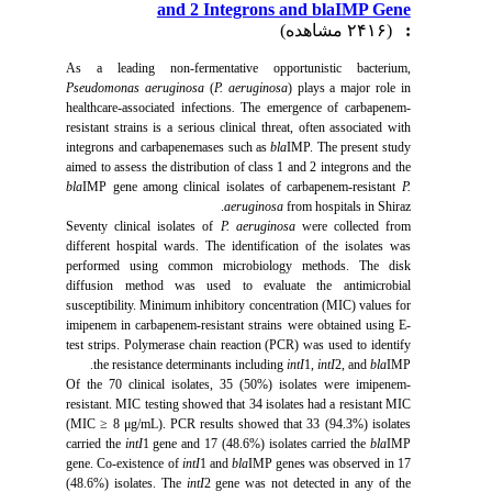
and 2 Integrons and blaIMP Gene
(۲۴۱۶ مشاهده)
:
As a leading non-fermentative opportunistic bacterium,
Pseudomonas aeruginosa
(
P. aeruginosa
) plays a major role in
healthcare-associated infections
.
The emergence of carbapenem-
resistant strains is a serious clinical threat, often associated with
integrons and carbapenemases such as
bla
IMP. The present study
aimed to assess the distribution of class 1 and 2 integrons and the
bla
IMP gene among clinical isolates of carbapenem-resistant
P.
aeruginosa
from hospitals in Shiraz.
Seventy clinical isolates of
P. aeruginosa
were collected from
different hospital wards. The identification of the isolates was
performed using common microbiology methods. The disk
diffusion method was used to evaluate the antimicrobial
susceptibility. Minimum inhibitory concentration (MIC) values for
imipenem in carbapenem-resistant strains were obtained using E-
test strips. Polymerase chain reaction (PCR) was used to identify
the resistance determinants including
intI
1,
intI
2, and
bla
IMP.
Of the 70 clinical isolates, 35 (50%) isolates were imipenem-
resistant. MIC testing showed that 34 isolates had a resistant MIC
(MIC ≥ 8 μg/mL). PCR results showed that 33 (94.3%) isolates
carried the
intI
1 gene and 17 (48.6%) isolates carried the
bla
IMP
gene. Co-existence of
intI
1 and
bla
IMP genes was observed in 17
(48.6%) isolates. The
intI
2 gene was not detected in any of the