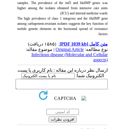
samples. The prevalence of the
intI
1 and
bla
IMP genes was
higher among the isolates obtained from intensive care units
(ICU) and internal medicine wards.
The high prevalence of class 1 integrons and the
bla
IMP gene
among carbapenem-resistant isolates suggests the key function of
mobile genetic elements in the horizontal spread of resistance
factors.
(۱۵۸۵ دریافت)
[PDF 1039 kb]
متن کامل
| موضوع مقاله:
Original Article
نوع مطالعه:
Infectious disease (Molecular and Cellular
aspects)
ارسال نظر درباره این مقاله : نام کاربری یا پست
الکترونیک شما: