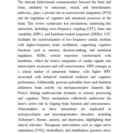
The intricate bidirectional communication between the heart and
brain, mediated by autonomic, neural, and hemodynamic
pathways, plays a pivotal role in neurovisceral integration (NVI)
and the regulation of cognitive and emotional processes in the
brain. This review synthesizes key mechanisms underlying this
interaction, including cross-frequency coupling (CFC), heart rate
variability (HRV), and heartbeat-evoked responses (HERs). CFC
facilitates the synchronization of low-frequency cardiac rhythms
with higher-frequency brain oscillations, supporting cognitive
functions such as memory, decision-making, and emotional
regulation. HERs, cortical responses synchronized with
heartbeats, reflect the brain’s integration of cardiac signals into
interoceptive awareness and self-consciousness. HRV emerges as
a critical marker of autonomic balance, with higher HRV
associated with enhanced emotional resilience and cognitive
performance. Additionally, pressure pulsatility from each heartbeat
influences brain activity via mechanosensitive channels like
Piezo2, linking cardiovascular dynamics to sensory processing
and cognition. These mechanisms collectively underscore the
heart’s active role in shaping brain function and consciousness.
Abnormalities in these interactions are implicated in
neuropsychiatric and neurodegenerative disorders, including
Alzheimer’s disease, anxiety, and depression, highlighting their
clinical relevance. Therapeutic interventions such as vagus nerve
stimulation (VNS), biofeedback, and mindfulness practices show