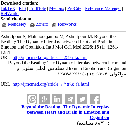
Download citation:
BibTeX
|
RIS
|
EndNote
|
Medlars
|
ProCite
|
Reference Manager
|
RefWorks
Send citation to:
Mendeley
Zotero
RefWorks
Ashrafpour S, Mahmoudjanloo M, Ashrafpour M. Beyond the
Beating: The Dynamic Interplay between Heart and Brain in
Emotion and Cognition. Int J Mol Cell Med 2026; 15 (1) :1261-
1284
URL:
http://ijmcmed.org/article-1-2595-fa.html
Beyond the Beating: The Dynamic Interplay between Heart and
Brain in Emotion and Cognition. مجله بین المللی سلولی و
مولکولی. ۱۴۰۴; ۱۵ (۱) :۱۲۶۱-۱۲۸۴
URL:
http://ijmcmed.org/article-۱-۲۵۹۵-fa.html
Beyond the Beating: The Dynamic Interplay
between Heart and Brain in Emotion and
Cognition
(۸۸۳ مشاهده)
: