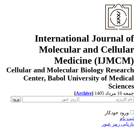
International Journal o
Molecular and Cellula
Medicine (IJMCM
Cellular and Molecular Biology Resear
Center, Babol University of Medic
Scienc
[
Archive
]
1 مرداد 1405
ورود خودکار
ت نام
زیابی رمز عبور