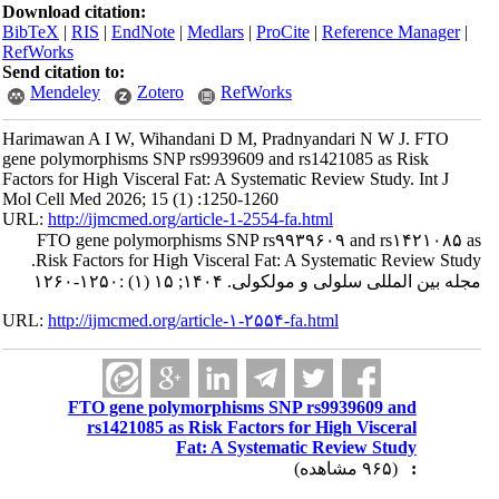
Download citation:
BibTeX
|
RIS
|
EndNote
|
Medlars
|
ProCite
|
Reference Manager
|
RefWorks
Send citation to:
Mendeley
Zotero
RefWorks
Harimawan A I W, Wihandani D M, Pradnyandari N W J. FTO
gene polymorphisms SNP rs9939609 and rs1421085 as Risk
Factors for High Visceral Fat: A Systematic Review Study. Int J
Mol Cell Med 2026; 15 (1) :1250-1260
URL:
http://ijmcmed.org/article-1-2554-fa.html
FTO gene polymorphisms SNP rs۹۹۳۹۶۰۹ and rs۱۴۲۱۰۸۵ as
Risk Factors for High Visceral Fat: A Systematic Review Study.
مجله بین المللی سلولی و مولکولی. ۱۴۰۴; ۱۵ (۱) :۱۲۵۰-۱۲۶۰
URL:
http://ijmcmed.org/article-۱-۲۵۵۴-fa.html
FTO gene polymorphisms SNP rs9939609 and
rs1421085 as Risk Factors for High Visceral
Fat: A Systematic Review Study
(۹۶۵ مشاهده)
: