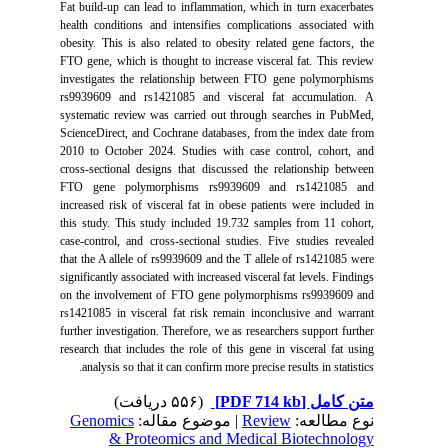
Fat build-up can lead to inflammation, which in turn exacerbates
health conditions and intensifies complications associated with
obesity. This is also related to obesity related gene factors, the
FTO gene, which is thought to increase visceral fat. This review
investigates the relationship between FTO gene polymorphisms
rs9939609 and rs1421085 and visceral fat accumulation.
A
systematic review was carried out through searches in PubMed,
ScienceDirect, and Cochrane databases, from the index date from
2010 to October 2024. Studies with case control, cohort, and
cross-sectional designs that discussed the relationship between
FTO gene polymorphisms rs9939609 and rs1421085 and
increased risk of visceral fat in obese patients were included in
this study. This study included 19.732 samples from 11 cohort,
case-control, and cross-sectional studies. Five studies revealed
that the A allele of rs9939609 and the T allele of rs1421085 were
significantly associated with increased visceral fat levels. Findings
on the involvement of FTO gene polymorphisms rs9939609 and
rs1421085 in visceral fat risk remain inconclusive and warrant
further investigation. Therefore, we as researchers support further
research that includes the role of this gene in visceral fat using
analysis so that it can confirm more precise results in statistics.
(۵۵۶ دریافت)
[PDF 714 kb]
متن کامل
Genomics
| موضوع مقاله:
Review
نوع مطالعه:
& Proteomics and Medical Biotechnology