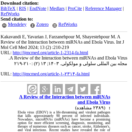
Download citation:
BibTeX
|
RIS
|
EndNote
|
Medlars
|
ProCite
|
Reference Manager
|
RefWorks
Send citation to:
Mendeley
Zotero
RefWorks
Kakavandi E, Yavarian J, Farzanehpour M, Shayestehpour M. A
Review of the Interaction between miRNAs and Ebola Virus. Int J
Mol Cell Med 2024; 13 (2) :210-219
URL:
http://ijmcmed.org/article-1-2314-fa.html
A Review of the Interaction between miRNAs and Ebola Virus.
مجله بین المللی سلولی و مولکولی. ۱۴۰۳; ۱۳ (۲) :۲۱۰-۲۱۹
URL:
http://ijmcmed.org/article-۱-۲۳۱۴-fa.html
A Review of the Interaction between miRNAs
and Ebola Virus
(۲۳۸۹ مشاهده)
:
Ebola virus (EBOV) is a life-threatening and virulent pathogen
that kills approximately 90 percent of infected individuals.
Nowadays, microRNAs (miRNAs) have become a promising
option for more efficient screening, diagnosis, monitoring, and
therapy of numerous diseases such as cancer, stroke, Alzheimer's,
and viral infections. Recent studies have revealed the role of