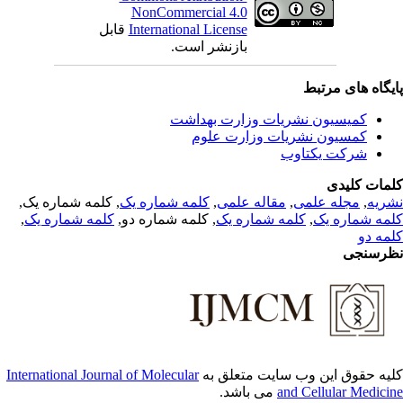
NonCommercial 4.0
قابل
International License
بازنشر است.
یگاه های مرتبط
کمیسیون نشریات وزارت بهداشت
کمسیون نشریات وزارت علوم
شرکت یکتاوب
مات کلیدی
, کلمه شماره یک,
کلمه شماره یک
,
مقاله علمی
,
مجله علمی
,
ریه
,
کلمه شماره یک
, کلمه شماره دو,
کلمه شماره یک
,
مه شماره یک
مه دو
رسنجی
International Journal of Molecular
یه حقوق این وب سایت متعلق به
می باشد.
and Cellular Medici