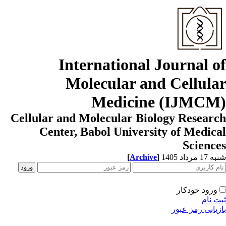
International Journal o
Molecular and Cellula
Medicine (IJMCM
Cellular and Molecular Biology Resear
Center, Babol University of Medic
Scienc
[
Archive
]
1 مرداد 1405
ورود خودکار
ت نام
زیابی رمز عبور