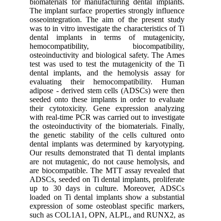
biomaterials for manufacturing dental implants.
The implant surface properties strongly influence
osseointegration. The aim of the present study
was to in vitro investigate the characteristics of Ti
dental implants in terms of mutagenicity,
hemocompatibility, biocompatibility,
osteoinductivity and biological safety. The Ames
test was used to test the mutagenicity of the Ti
dental implants, and the hemolysis assay for
evaluating their hemocompatibility. Human
adipose - derived stem cells (ADSCs) were then
seeded onto these implants in order to evaluate
their cytotoxicity. Gene expression analyzing
with real-time PCR was carried out to investigate
the osteoinductivity of the biomaterials. Finally,
the genetic stability of the cells cultured onto
dental implants was determined by karyotyping.
Our results demonstrated that Ti dental implants
are not mutagenic, do not cause hemolysis, and
are biocompatible. The MTT assay revealed that
ADSCs, seeded on Ti dental implants, proliferate
up to 30 days in culture. Moreover, ADSCs
loaded on Ti dental implants show a substantial
expression of some osteoblast specific markers,
such as COL1A1, OPN, ALPL, and RUNX2, as