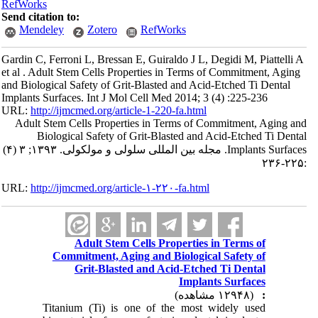
RefWorks
Send citation to:
Mendeley
Zotero
RefWorks
Gardin C, Ferroni L, Bressan E, Guiraldo J L, Degidi M, Piattelli A
et al . Adult Stem Cells Properties in Terms of Commitment, Aging
and Biological Safety of Grit-Blasted and Acid-Etched Ti Dental
Implants Surfaces. Int J Mol Cell Med 2014; 3 (4) :225-236
URL:
http://ijmcmed.org/article-1-220-fa.html
Adult Stem Cells Properties in Terms of Commitment, Aging and
Biological Safety of Grit-Blasted and Acid-Etched Ti Dental
Implants Surfaces. مجله بین المللی سلولی و مولکولی. ۱۳۹۳; ۳ (۴)
:۲۲۵-۲۳۶
URL:
http://ijmcmed.org/article-۱-۲۲۰-fa.html
Adult Stem Cells Properties in Terms of
Commitment, Aging and Biological Safety of
Grit-Blasted and Acid-Etched Ti Dental
Implants Surfaces
(۱۲۹۴۸ مشاهده)
:
Titanium (Ti) is one of the most widely used