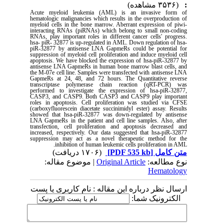
(۳۵۳۶ مشاهده)
:
Acute myeloid leukemia (AML) is an invasive form of
hematologic malignancies which results in the overproduction of
myeloid cells in the bone marrow. Aberrant expression of piwi-
interacting RNAs (piRNAs) which belong to small non-coding
RNAs, play important roles in different cancer cells' progress.
hsa- piR- 32877 is up-regulated in AML. Down regulation of hsa-
piR-32877 by antisense LNA GapmeRs could be potential for
suppression of myeloid cell proliferation and induce myeloid cell
apoptosis. We have blocked the expression of hsa-piR-32877 by
antisense LNA GapmeRs in human bone marrow blast cells, and
the M-07e cell line. Samples were transfected with antisense LNA
GapmeRs at 24, 48, and 72 hours. The Quantitative reverse
transcriptase polymerase chain reaction (qRT-PCR) was
performed to investigate the expression of hsa-piR-32877,
CASP3, and CASP9. Both CASP3 and CASP9 play important
roles in apoptosis. Cell proliferation was studied via CFSE
(carboxyfluorescein diacetate succinimidyl ester) assay. Results
showed that hsa-piR-32877 was down-regulated by antisense
LNA GapmeRs in the patient and cell line samples. Also, after
transfection, cell proliferation and apoptosis decreased and
increased, respectively. Our data suggested that hsa-piR-32877
suppression may act as a novel therapeutic method for the
.
inhibition of human leukemic cells proliferation in AML
(۱۷۰۶ دریافت)
[PDF 535 kb]
متن کامل
| موضوع مقاله:
Original Article
نوع مطالعه:
Hematology
ارسال نظر درباره این مقاله : نام کاربری یا پست
الکترونیک شما: