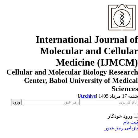
International Journal o
Molecular and Cellula
Medicine (IJMCM
Cellular and Molecular Biology Resear
Center, Babol University of Medic
Scienc
[
Archive
]
1 مرداد 1405
ورود خودکار
ت نام
زیابی رمز عبور