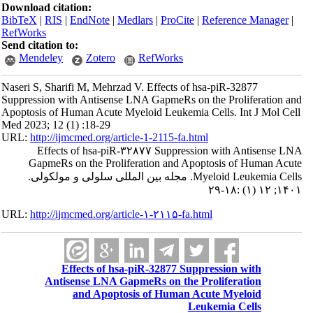
Download citation:
BibTeX
|
RIS
|
EndNote
|
Medlars
|
ProCite
|
Reference Manager
|
RefWorks
Send citation to:
Mendeley
Zotero
RefWorks
Naseri S, Sharifi M, Mehrzad V. Effects of hsa-piR-32877
Suppression with Antisense LNA GapmeRs on the Proliferation and
Apoptosis of Human Acute Myeloid Leukemia Cells. Int J Mol Cell
Med 2023; 12 (1) :18-29
URL:
http://ijmcmed.org/article-1-2115-fa.html
Effects of hsa-piR-۳۲۸۷۷ Suppression with Antisense LNA
GapmeRs on the Proliferation and Apoptosis of Human Acute
Myeloid Leukemia Cells. مجله بین المللی سلولی و مولکولی.
۱۴۰۱; ۱۲ (۱) :۱۸-۲۹
URL:
http://ijmcmed.org/article-۱-۲۱۱۵-fa.html
Effects of hsa-piR-32877 Suppression with
Antisense LNA GapmeRs on the Proliferation
and Apoptosis of Human Acute Myeloid
Leukemia Cells