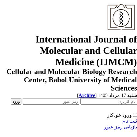
International Journal o
Molecular and Cellula
Medicine (IJMCM
Cellular and Molecular Biology Resear
Center, Babol University of Medic
Scienc
[
Archive
]
1 مرداد 1405
ورود خودکار
ت نام
زیابی رمز عبور