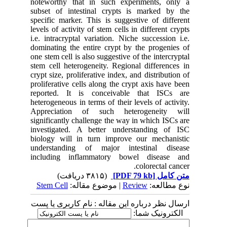
noteworthy that in such experiments, only a
subset of intestinal crypts is marked by the
specific marker. This is suggestive of different
levels of activity of stem cells in different crypts
i.e. intracryptal variation. Niche succession i.e.
dominating the entire crypt by the progenies of
one stem cell is also suggestive of the intercryptal
stem cell heterogeneity. Regional differences in
crypt size, proliferative index, and distribution of
proliferative cells along the crypt axis have been
reported. It is conceivable that ISCs are
heterogeneous in terms of their levels of activity.
Appreciation of such heterogeneity will
significantly challenge the way in which ISCs are
investigated. A better understanding of ISC
biology will in turn improve our mechanistic
understanding of major intestinal disease
including inflammatory bowel disease and
colorectal cancer.
(۳۸۱۵ دریافت)
[PDF 79 kb]
متن کامل
Stem Cell
| موضوع مقاله:
Review
نوع مطالعه:
ارسال نظر درباره این مقاله : نام کاربری یا پست
الکترونیک شما: