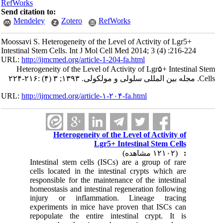
RefWorks
Send citation to:
Mendeley
Zotero
RefWorks
Moossavi S. Heterogeneity of the Level of Activity of Lgr5+
Intestinal Stem Cells. Int J Mol Cell Med 2014; 3 (4) :216-224
URL:
http://ijmcmed.org/article-1-204-fa.html
Heterogeneity of the Level of Activity of Lgr۵+ Intestinal Stem
Cells. مجله بین المللی سلولی و مولکولی. ۱۳۹۳; ۳ (۴) :۲۱۶-۲۲۴
URL:
http://ijmcmed.org/article-۱-۲۰۴-fa.html
Heterogeneity of the Level of Activity of
Lgr5+ Intestinal Stem Cells
(۱۲۱۰۲ مشاهده)
:
Intestinal stem cells (ISCs) are a group of rare
cells located in the intestinal crypts which are
responsible for the maintenance of the intestinal
homeostasis and intestinal regeneration following
injury or inflammation. Lineage tracing
experiments in mice have proven that ISCs can
repopulate the entire intestinal crypt. It is