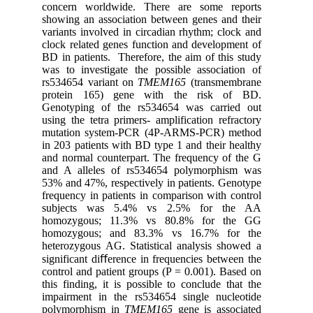
concern worldwide. There are some reports
showing an association between genes and their
variants involved in circadian rhythm; clock and
clock related genes function and development of
BD in patients. Therefore, the aim of this study
was to investigate the possible association of
rs534654 variant on
TMEM165
(transmembrane
protein 165) gene with the risk of BD.
Genotyping of the rs534654 was carried out
using the tetra primers- amplification refractory
mutation system-PCR (4P-ARMS-PCR) method
in 203 patients with BD type 1 and their healthy
and normal counterpart. The frequency of the G
and A alleles of rs534654 polymorphism was
53% and 47%, respectively in patients. Genotype
frequency in patients in comparison with control
subjects was 5.4% vs 2.5% for the AA
homozygous; 11.3% vs 80.8% for the GG
homozygous; and 83.3% vs 16.7% for the
heterozygous AG. Statistical analysis showed a
significant diﬀerence in frequencies between the
control and patient groups (P = 0.001). Based on
this finding, it is possible to conclude that the
impairment in the rs534654 single nucleotide
polymorphism in
TMEM165
gene is associated