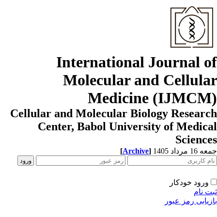
International Journal o
Molecular and Cellula
Medicine (IJMCM
Cellular and Molecular Biology Resear
Center, Babol University of Medic
Scienc
[
Archive
]
1 مرداد 1405
ورود خودکار
ت نام
زیابی رمز عبور