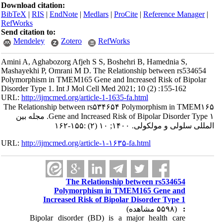
Download citation:
BibTeX
|
RIS
|
EndNote
|
Medlars
|
ProCite
|
Reference Manager
|
RefWorks
Send citation to:
Mendeley
Zotero
RefWorks
Amini A, Aghabozorg Afjeh S S, Boshehri B, Hamednia S,
Mashayekhi P, Omrani M D. The Relationship between rs534654
Polymorphism in TMEM165 Gene and Increased Risk of Bipolar
Disorder Type 1. Int J Mol Cell Med 2021; 10 (2) :155-162
URL:
http://ijmcmed.org/article-1-1635-fa.html
The Relationship between rs۵۳۴۶۵۴ Polymorphism in TMEM۱۶۵
Gene and Increased Risk of Bipolar Disorder Type ۱. مجله بین
المللی سلولی و مولکولی. ۱۴۰۰; ۱۰ (۲) :۱۵۵-۱۶۲
URL:
http://ijmcmed.org/article-۱-۱۶۳۵-fa.html
The Relationship between rs534654
Polymorphism in TMEM165 Gene and
Increased Risk of Bipolar Disorder Type 1
(۵۵۹۸ مشاهده)
:
Bipolar disorder (BD) is a major health care