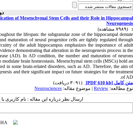
دوره ۱۰، ش )
ication of Mesenchymal Stem Cells and their Role in Hippocampal
Neurogenesis
(۷۹۸۹ مشاهده)
:
oughout the lifespan: the subgranular zone of the hippocampal dentate
 and maturation of neural progenitor cells are tightly regulated through
 circuitry of the adult hippocampus emphasizes the importance of adult
idence demonstrating that alteration in the neurogenesis process in the
isease (AD). In AD condition, the number and maturation of neurons
d to modulate brain homeostasis. Mesenchymal stem cells (MSCs) hold an
sted in some brain-related disorders, such as AD. Therefore, the aim of
esis and their significant impact on future strategies for the treatment
of AD.
(۳۰۹۱ دریافت)
[PDF 610 kb]
متن کامل
Neurosciences
| موضوع مقاله:
Review
نوع مطالعه:
ارسال نظر درباره این مقاله : نام کاربری :