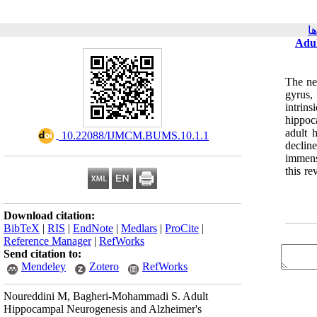
ا
Adul
The ne
gyrus, 
intrin
hippoc
adult 
‎ 10.22088/IJMCM.BUMS.10.1.1
declin
immens
this re
Download citation:
BibTeX
|
RIS
|
EndNote
|
Medlars
|
ProCite
|
Reference Manager
|
RefWorks
Send citation to:
Mendeley
Zotero
RefWorks
Noureddini M, Bagheri-Mohammadi S. Adult
Hippocampal Neurogenesis and Alzheimer's