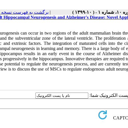
برگشت به فهرست نسخه ه
|
ماره ۱ - ( ۱۰-۱۳۹۹
t Hippocampal Neurogenesis and Alzheimer's Disease: Novel Appl
urogenesis can occur in two regions of the adult mammalian brain thr
and the subventricular zone of the lateral ventricle. The proliferation
sic and extrinsic factors. The integration of maturated cells into the
ampal neurogenesis in learning and memory. There is a large body of ev
hippocampus results in an early event in the course of Alzheimer d
es progressively in the hippocampus. Innovative therapies are require
e potential to regulate the neurogenesis process, and are currently te
view is to discuss the use of MSCs to regulate endogenous adult neurogen
یا پست الکترونیک شما