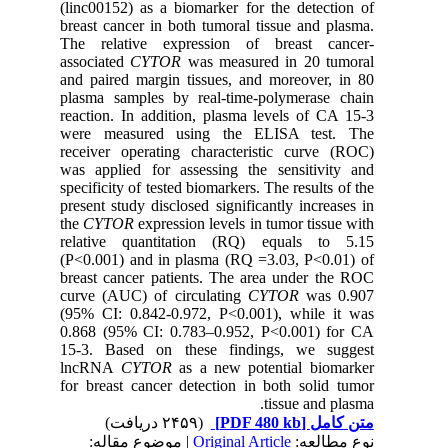
(linc00152) as a biomarker for the detection of
breast cancer in both tumoral tissue and plasma.
The relative expression of breast cancer-
associated
CYTOR
was measured in 20 tumoral
and paired margin tissues, and moreover, in 80
plasma samples by real-time-polymerase chain
reaction. In addition, plasma levels of CA 15-3
were measured using the ELISA test. The
receiver operating characteristic curve (ROC)
was applied for assessing the sensitivity and
specificity of tested biomarkers. The results of the
present study disclosed significantly increases in
the
CYTOR
expression levels in tumor tissue with
relative quantitation (RQ) equals to 5.15
(P<0.001) and in plasma (RQ =3.03, P<0.01) of
breast cancer patients. The area under the ROC
curve (AUC) of circulating
CYTOR
was 0.907
(95% CI: 0.842-0.972, P<0.001), while it was
0.868 (95% CI: 0.783–0.952, P<0.001) for CA
15-3. Based on these findings, we suggest
lncRNA
CYTOR
as a new potential biomarker
for breast cancer detection in both solid tumor
tissue and plasma.
(۲۴۵۹ دریافت)
[PDF 480 kb]
متن کامل
| موضوع مقاله:
Original Article
نوع مطالعه: