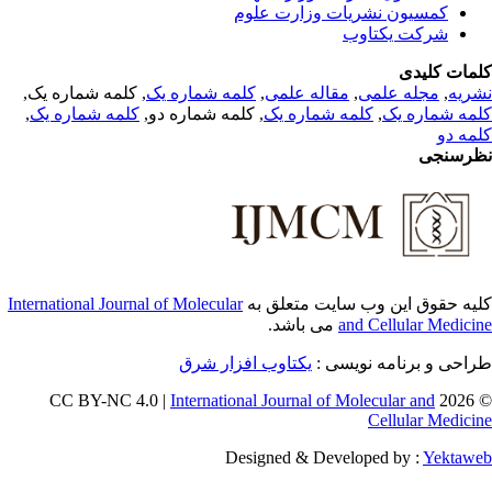
کمسیون نشریات وزارت علوم
شرکت یکتاوب
مات کلیدی
, کلمه شماره یک,
کلمه شماره یک
,
مقاله علمی
,
مجله علمی
,
ریه
,
کلمه شماره یک
, کلمه شماره دو,
کلمه شماره یک
,
مه شماره یک
مه دو
رسنجی
International Journal of Molecular
یه حقوق این وب سایت متعلق به
می باشد.
and Cellular Medici
طراحی و برنامه نویسی
یکتاوب افزار شرق
International Journal of Molecular and
© 202
Cellular Medici
Designed & Developed by :
Yektaw