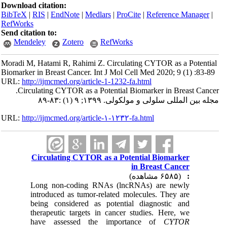
Download citation:
BibTeX
|
RIS
|
EndNote
|
Medlars
|
ProCite
|
Reference Manager
|
RefWorks
Send citation to:
Mendeley
Zotero
RefWorks
Moradi M, Hatami R, Rahimi Z. Circulating CYTOR as a Potential
Biomarker in Breast Cancer. Int J Mol Cell Med 2020; 9 (1) :83-89
URL:
http://ijmcmed.org/article-1-1232-fa.html
Circulating CYTOR as a Potential Biomarker in Breast Cancer.
مجله بین المللی سلولی و مولکولی. ۱۳۹۹; ۹ (۱) :۸۳-۸۹
URL:
http://ijmcmed.org/article-۱-۱۲۳۲-fa.html
Circulating CYTOR as a Potential Biomarker
in Breast Cancer
(۶۵۸۵ مشاهده)
:
Long non-coding RNAs (lncRNAs) are newly
introduced as tumor-related molecules. They are
being considered as potential diagnostic and
therapeutic targets in cancer studies. Here, we
have assessed the importance of
CYTOR