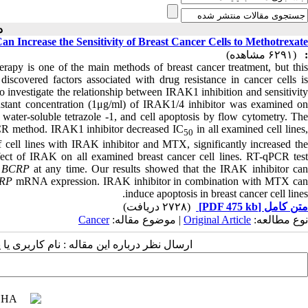
دو )
Can Increase the Sensitivity of Breast Cancer Cells to Methotrexate
(۶۲۹۱ مشاهده)
:
py is one of the main methods of breast cancer treatment, but this
iscovered factors associated with drug resistance in cancer cells is
o investigate the relationship between IRAK1 inhibition and sensitivity
stant concentration (1μg/ml) of IRAK1/4 inhibitor was examined on
ater-soluble tetrazole -1, and cell apoptosis by flow cytometry. The
PCR method. IRAK1 inhibitor decreased IC
in all examined cell lines
50
cell lines with IRAK inhibitor and MTX, significantly increased the
ect of IRAK on all examined breast cancer cell lines. RT-qPCR test
f
BCRP
at any time. Our results showed that the IRAK inhibitor ca
RP
mRNA expression. IRAK inhibitor in combination with MTX ca
induce apoptosis in breast cancer cell lines.
(۲۷۲۸ دریافت)
[PDF 475 kb]
متن کامل
Cancer
| موضوع مقاله:
Original Article
نوع مطالعه:
ارسال نظر درباره این مقاله : نام کاربری :