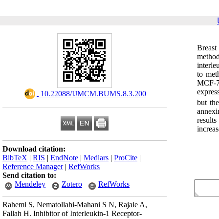
Breast
method
interle
to met
MCF-7,
expres
‎ 10.22088/IJMCM.BUMS.8.3.200
but th
annexi
result
increas
Download citation:
BibTeX
|
RIS
|
EndNote
|
Medlars
|
ProCite
|
Reference Manager
|
RefWorks
Send citation to:
Mendeley
Zotero
RefWorks
Rahemi S, Nematollahi-Mahani S N, Rajaie A,
Fallah H. Inhibitor of Interleukin-1 Receptor-