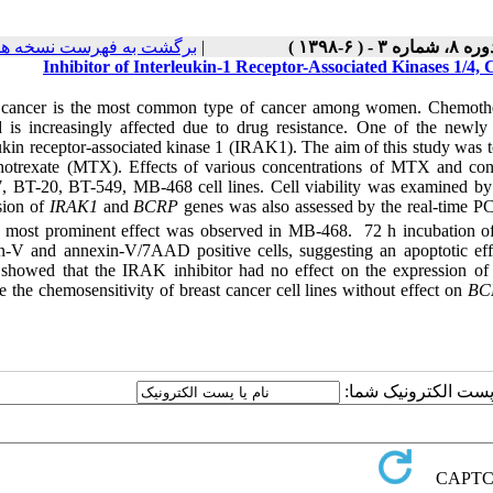
برگشت به فهرست نسخه ها
|
ره ۸، شماره ۳ - ( ۶-۱۳۹۸
Inhibitor of Interleukin-1 Receptor-Associated Kinases 1/4, 
 cancer is the most common type of cancer among women. Chemothera
 is increasingly affected due to drug resistance. One of the newly d
ukin receptor-associated kinase 1 (IRAK1). The aim of this study was t
hotrexate (MTX). Effects of various concentrations of MTX and con
 BT-20, BT-549, MB-468 cell lines. Cell viability was examined by w
sion of
IRAK1
and
BCRP
genes was also assessed by the real-time 
e most prominent effect was observed in MB-468. 72 h incubation of 
n-V and annexin-V/7AAD positive cells, suggesting an apoptotic eff
s showed that the IRAK inhibitor had no effect on the expression o
e the chemosensitivity of breast cancer cell lines without effect on
BC
یا پست الکترونیک شما