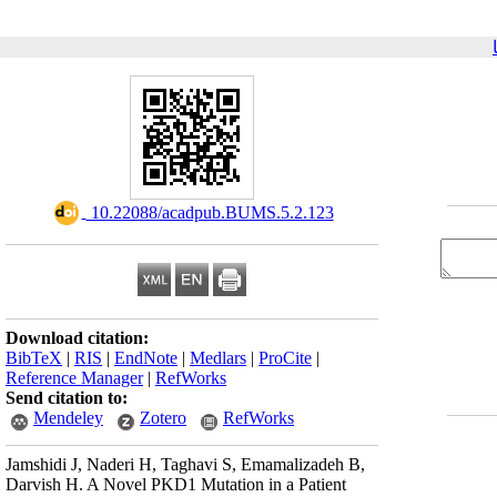
‎ 10.22088/acadpub.BUMS.5.2.123
Download citation:
BibTeX
|
RIS
|
EndNote
|
Medlars
|
ProCite
|
Reference Manager
|
RefWorks
Send citation to:
Mendeley
Zotero
RefWorks
Jamshidi J, Naderi H, Taghavi S, Emamalizadeh B,
Darvish H. A Novel PKD1 Mutation in a Patient