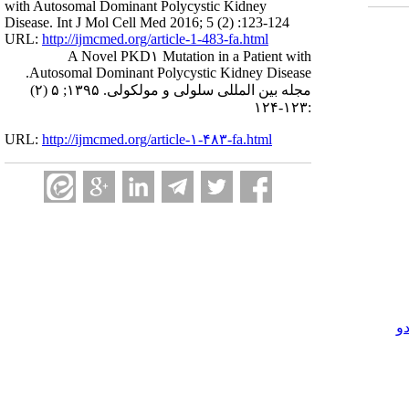
with Autosomal Dominant Polycystic Kidney
Disease. Int J Mol Cell Med 2016; 5 (2) :123-124
URL:
http://ijmcmed.org/article-1-483-fa.html
A Novel PKD۱ Mutation in a Patient with
Autosomal Dominant Polycystic Kidney Disease.
مجله بین المللی سلولی و مولکولی. ۱۳۹۵; ۵ (۲)
:۱۲۳-۱۲۴
URL:
http://ijmcmed.org/article-۱-۴۸۳-fa.html
و