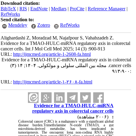
Download citation:
BibTeX
|
RIS
|
EndNote
|
Medlars
|
ProCite
|
Reference Manager
|
RefWorks
Send citation to:
Mendeley
Zotero
RefWorks
Alighardashi Z, Moradzad M, Najafpour S, Vahabzadeh Z.
Evidence for a TMAO-HULC-miRNA regulatory axis in colorectal
cancer cells. Int J Mol Cell Med 2025; 14 (3) :900-913
URL:
http://ijmcmed.org/article-1-2608-fa.html
Evidence for a TMAO-HULC-miRNA regulatory axis in colorectal
cancer cells. مجله بین المللی سلولی و مولکولی. ۱۴۰۴; ۱۴ (۳)
:۹۰۰-۹۱۳
URL:
http://ijmcmed.org/article-۱-۲۶۰۸-fa.html
Evidence for a TMAO-HULC-miRNA
regulatory axis in colorectal cancer cells
(۲۰۰۶ مشاهده)
:
Colorectal cancer (CRC) is a malignancy with a significant global
disease burden.Trimethylamine N-oxide (TMAO), a gut
microbiota-derived metabolite, has been implicated in
tumorigenesis. The oncogenic long non-coding RNA highly