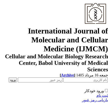
International Journal o
Molecular and Cellula
Medicine (IJMCM
Cellular and Molecular Biology Resear
Center, Babol University of Medic
Scienc
[
Archive
]
1 مرداد 1405
ورود خودکار
ت نام
زیابی رمز عبور