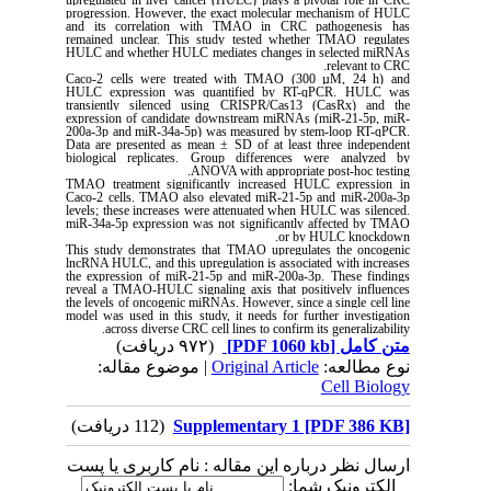
upregulated in liver cancer (HULC) plays a pivotal role in CRC
progression. However, the exact molecular mechanism of HULC
and its correlation with TMAO in CRC pathogenesis has
remained unclear. This study tested whether TMAO regulates
HULC and whether HULC mediates changes in selected miRNAs
relevant to CRC.
Caco-2 cells were treated with TMAO (300 µM, 24 h) and
HULC expression was quantified by RT-qPCR. HULC was
transiently silenced using CRISPR/Cas13 (CasRx) and the
expression of candidate downstream miRNAs (miR-21-5p, miR-
200a-3p and miR-34a-5p) was measured by stem-loop RT-qPCR.
Data are presented as mean ± SD of at least three independent
biological replicates. Group differences were analyzed by
ANOVA with appropriate post-hoc testing.
TMAO treatment significantly increased HULC expression in
Caco-2 cells. TMAO also elevated miR-21-5p and miR-200a-3p
levels; these increases were attenuated when HULC was silenced.
miR-34a-5p expression was not significantly affected by TMAO
or by HULC knockdown.
This study demonstrates that TMAO upregulates the oncogenic
lncRNA HULC, and this upregulation is associated with increases
the expression of miR-21-5p and miR-200a-3p. These findings
reveal a TMAO-HULC signaling axis that positively influences
the levels of oncogenic miRNAs. However, since a single cell line
model was used in this study, it needs for further investigation
across diverse CRC cell lines to confirm its generalizability.
(۹۷۲ دریافت)
[PDF 1060 kb]
متن کامل
| موضوع مقاله:
Original Article
نوع مطالعه:
Cell Biology
(112 دریافت)
Supplementary 1 [PDF 386 KB]
ارسال نظر درباره این مقاله : نام کاربری یا پست
الکترونیک شما: