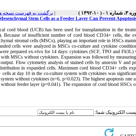
برگشت به فهرست نسخه ه
|
، شماره ۱ - ( ۱۰-۱۳۹۲
Mesenchymal Stem Cells as a Feeder Layer Can Prevent Apoptosi
cal cord blood (UCB) has been used for transplantation in the treatm
. Because of insufficient number of cord blood CD34+ cells, the expa
hymal stromal cells (MSCs), playing an important role in HSCs mainten
anded cells were analyzed in MSCs co-culture and cytokine condition
ere prepared ex-vivo for 14 days: cytokines (SCF, TPO and Flt3L) w
e with MSCs without cytokines. Expansion was followed by measuring 
output. Flow cytometry analysis of stained cells by annexin V and pr
distribution in expanded cells. Maximum cord blood CD34+ cells e
cells at day 10 in the co-culture system with cytokines was significan
e system without cytokines (n=6, p=0.023). The highest apoptosis rate 
e without feeder layer (p=0.041). The expansion of cord blood HSCs on
یا پست الکترونیک شما