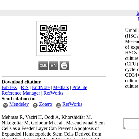
ا
Umbili
(HSCs)
Mesenc
of exp
HSCs w
cultur
(CFU) 
cycle 
CD34+ 
cultur
Download citation:
cultur
BibTeX
|
RIS
|
EndNote
|
Medlars
|
ProCite
|
Reference Manager
|
RefWorks
Send citation to:
Mendeley
Zotero
RefWorks
Mehrasa R, Vaziri H, Oodi A, Khorshidfar M,
Nikogoftar M, Golpour M et al . Mesenchymal Stem
Cells as a Feeder Layer Can Prevent Apoptosis of
Expanded Hematopoietic Stem Cells Derived from