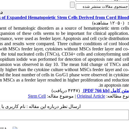
دوره ۳ )
s of Expanded Hematopoietic Stem Cells Derived from Cord Blood
(۱۲۰۵۰ مشاهده)
:
ent of hematologic disorders as a source of hematopoietic stem cells
nsion of these cells seems to be important for clinical application.
ance, were used as feeder layer. Apoptosis and cell cycle distribution
s and results were compared. Three culture conditions of cord blood
ith MSCs feeder layer, cytokines without MSCs feeder layer and co-
the total nucleated cells (TNCs), CD34+ cells and colonyforming unit
opidium iodide was performed for detection of apoptosis rate and cell
xpansion was observed in day 10. The mean fold change of TNCs and
tly higher than the cytokine culture without MSCs feeder layer and co-
and the least number of cells in Go/G1 phase were observed in cytokine
 MSCs as a feeder layer resulted in higher proliferation and reduction
in apoptosis rate.
(۴۲۴۷ دریافت)
[PDF 766 kb]
متن کامل
Stem Cell
| موضوع مقاله:
Original Article
نوع مطالعه:
ارسال نظر درباره این مقاله : نام کاربری :