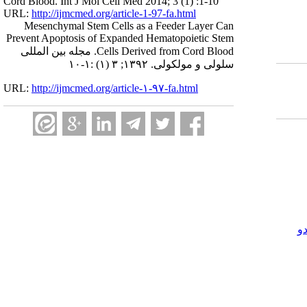
Cord Blood. Int J Mol Cell Med 2014; 3 (1) :1-10
URL:
http://ijmcmed.org/article-1-97-fa.html
Mesenchymal Stem Cells as a Feeder Layer Can
Prevent Apoptosis of Expanded Hematopoietic Stem
Cells Derived from Cord Blood. مجله بین المللی
سلولی و مولکولی. ۱۳۹۲; ۳ (۱) :۱-۱۰
URL:
http://ijmcmed.org/article-۱-۹۷-fa.html
و