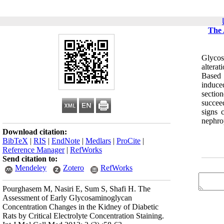
The 
Glycos
altera
Based 
induce
section
succee
signs 
nephro
Download citation:
BibTeX
|
RIS
|
EndNote
|
Medlars
|
ProCite
|
Reference Manager
|
RefWorks
Send citation to:
Mendeley
Zotero
RefWorks
Pourghasem M, Nasiri E, Sum S, Shafi H. The
Assessment of Early Glycosaminoglycan
Concentration Changes in the Kidney of Diabetic
Rats by Critical Electrolyte Concentration Staining.