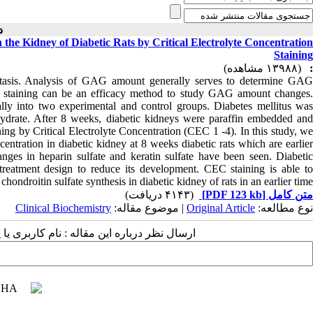
دو )
he Kidney of Diabetic Rats by Critical Electrolyte Concentration
Staining
(۱۳۹۸۸ مشاهده)
:
tasis. Analysis of GAG amount generally serves to determine GAG
CEC) staining can be an efficacy method to study GAG amount changes.
ly into two experimental and control groups. Diabetes mellitus was
ydrate. After 8 weeks, diabetic kidneys were paraffin embedded and
ing by Critical Electrolyte Concentration (CEC 1 -4). In this study, we
entration in diabetic kidney at 8 weeks diabetic rats which are earlier
anges in heparin sulfate and keratin sulfate have been seen. Diabetic
 treatment design to reduce its development. CEC staining is able to
ondroitin sulfate synthesis in diabetic kidney of rats in an earlier time.
(۴۱۴۳ دریافت)
[PDF 123 kb]
متن کامل
Clinical Biochemistry
| موضوع مقاله:
Original Article
نوع مطالعه:
ارسال نظر درباره این مقاله : نام کاربری :