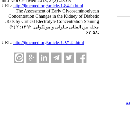
Int J Mol Cell Med 2013; 2 (2) :58-63
URL:
http://ijmcmed.org/article-1-84-fa.html
The Assessment of Early Glycosaminoglycan
Concentration Changes in the Kidney of Diabetic
Rats by Critical Electrolyte Concentration Staining.
مجله بین المللی سلولی و مولکولی. ۱۳۹۲; ۲ (۲)
:۵۸-۶۳
URL:
http://ijmcmed.org/article-۱-۸۴-fa.html
و