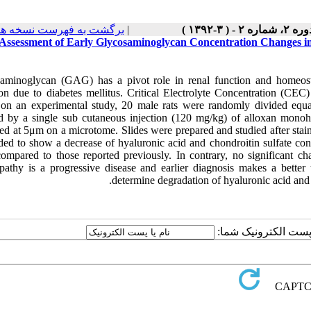
برگشت به فهرست نسخه ها
|
ره ۲، شماره ۲ - ( ۳-۱۳۹۲
Assessment of Early Glycosaminoglycan Concentration Changes in t
aminoglycan (GAG) has a pivot role in renal function and homeos
tion due to diabetes mellitus. Critical Electrolyte Concentration (
on an experimental study, 20 male rats were randomly divided equal
d by a single sub cutaneous injection (120 mg/kg) of alloxan monoh
ed at 5μm on a microtome. Slides were prepared and studied after stain
ded to show a decrease of hyaluronic acid and chondroitin sulfate conc
compared to those reported previously. In contrary, no significant ch
pathy is a progressive disease and earlier diagnosis makes a better
determine degradation of hyaluronic acid and ch
یا پست الکترونیک شما