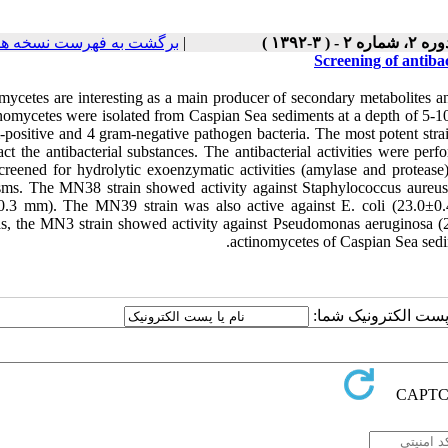
برگشت به فهرست نسخه ها
|
ره ۲، شماره ۲ - ( ۳-۱۳۹۲
Screening of antiba
ycetes are interesting as a main producer of secondary metabolites and
inomycetes were isolated from Caspian Sea sediments at a depth of 5-1
-positive and 4 gram-negative pathogen bacteria. The most pote
ract the antibacterial substances. The antibacterial activities were p
creened for hydrolytic exoenzymatic activities (amylase and protease).
sms. The MN38 strain showed activity against Staphylococcus aureus 
0.3 mm). The MN39 strain was also active against E. coli (23.0±0
s, the MN3 strain showed activity against Pseudomonas aeruginosa (20
actinomycetes of Caspian Sea sedi
یا پست الکترونیک شما