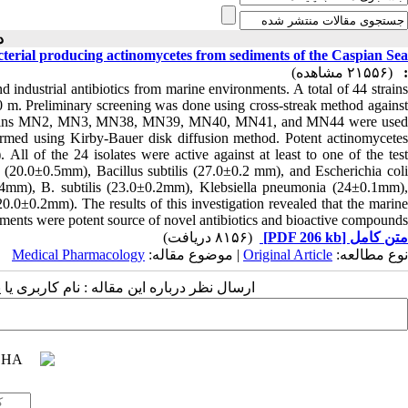
دو )
cterial producing actinomycetes from sediments of the Caspian Sea
(۲۱۵۵۶ مشاهده)
:
 industrial antibiotics from marine environments. A total of 44 strains
0 m. Preliminary screening was done using cross-streak method against
nt strains MN2, MN3, MN38, MN39, MN40, MN41, and MN44 were used
erformed using Kirby-Bauer disk diffusion method. Potent actinomycetes
 All of the 24 isolates were active against at least to one of the test
(20.0±0.5mm), Bacillus subtilis (27.0±0.2 mm), and Escherichia coli
.4mm), B. subtilis (23.0±0.2mm), Klebsiella pneumonia (24±0.1mm),
.0±0.2mm). The results of this investigation revealed that the marine
ments were potent source of novel antibiotics and bioactive compounds.
(۸۱۵۶ دریافت)
[PDF 206 kb]
متن کامل
Medical Pharmacology
| موضوع مقاله:
Original Article
نوع مطالعه:
ارسال نظر درباره این مقاله : نام کاربری :