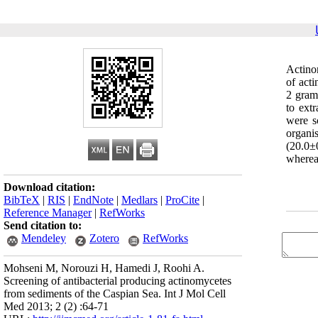
Actinom
of act
2 gram
to ext
were s
organi
(20.0±
wherea
Download citation:
BibTeX
|
RIS
|
EndNote
|
Medlars
|
ProCite
|
Reference Manager
|
RefWorks
Send citation to:
Mendeley
Zotero
RefWorks
Mohseni M, Norouzi H, Hamedi J, Roohi A.
Screening of antibacterial producing actinomycetes
from sediments of the Caspian Sea. Int J Mol Cell
Med 2013; 2 (2) :64-71