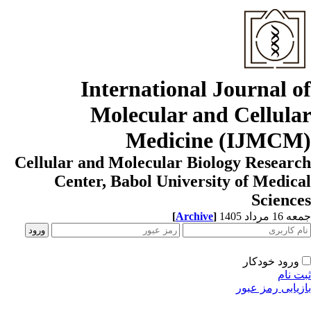
International Journal o
Molecular and Cellula
Medicine (IJMCM
Cellular and Molecular Biology Resear
Center, Babol University of Medic
Scienc
[
Archive
]
1 مرداد 1405
ورود خودکار
ت نام
زیابی رمز عبور