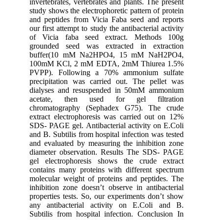
invertebrates, vertebrates and plants. The present
study shows the electrophoretic pattern of protein
and peptides from Vicia Faba seed and reports
our first attempt to study the antibacterial activity
of Vicia faba seed extract. Methods 100g
grounded seed was extracted in extraction
buffer(10 mM Na2HPO4, 15 mM NaH2PO4,
100mM KCl, 2 mM EDTA, 2mM Thiurea 1.5%
PVPP). Following a 70% ammonium sulfate
precipitation was carried out. The pellet was
dialyses and resuspended in 50mM ammonium
acetate, then used for gel filtration
chromatography (Sephadex G75). The crude
extract electrophoresis was carried out on 12%
SDS- PAGE gel. Antibacterial activity on E.Coli
and B. Subtilis from hospital infection was tested
and evaluated by measuring the inhibition zone
diameter observation. Results The SDS- PAGE
gel electrophoresis shows the crude extract
contains many proteins with different spectrum
molecular weight of proteins and peptides. The
inhibition zone doesn’t observe in antibacterial
properties tests. So, our experiments don’t show
any antibacterial activity on E.Coli and B.
Subtilis from hospital infection. Conclusion In