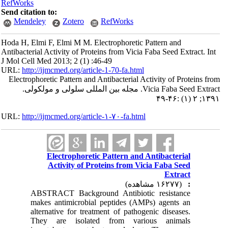
RefWorks
Send citation to:
Mendeley
Zotero
RefWorks
Hoda H, Elmi F, Elmi M M. Electrophoretic Pattern and
Antibacterial Activity of Proteins from Vicia Faba Seed Extract. Int
J Mol Cell Med 2013; 2 (1) :46-49
URL:
http://ijmcmed.org/article-1-70-fa.html
Electrophoretic Pattern and Antibacterial Activity of Proteins from
Vicia Faba Seed Extract. مجله بین المللی سلولی و مولکولی.
۱۳۹۱; ۲ (۱) :۴۶-۴۹
URL:
http://ijmcmed.org/article-۱-۷۰-fa.html
Electrophoretic Pattern and Antibacterial
Activity of Proteins from Vicia Faba Seed
Extract
(۱۶۲۷۷ مشاهده)
:
ABSTRACT Background Antibiotic resistance
makes antimicrobial peptides (AMPs) agents an
alternative for treatment of pathogenic diseases.
They are isolated from various animals