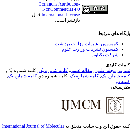
Commons Attribution-
NonCommercial 4.0
قابل
International License
بازنشر است.
یگاه های مرتبط
کمیسیون نشریات وزارت بهداشت
کمسیون نشریات وزارت علوم
شرکت یکتاوب
مات کلیدی
, کلمه شماره یک,
کلمه شماره یک
,
مقاله علمی
,
مجله علمی
,
ریه
,
کلمه شماره یک
, کلمه شماره دو,
کلمه شماره یک
,
مه شماره یک
مه دو
رسنجی
International Journal of Molecular
یه حقوق این وب سایت متعلق به