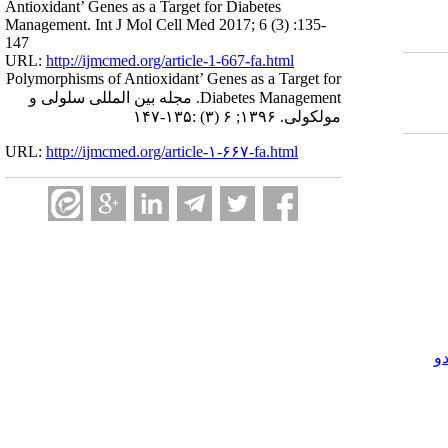
Antioxidant’ Genes as a Target for Diabetes
Management. Int J Mol Cell Med 2017; 6 (3) :135-
147
URL:
http://ijmcmed.org/article-1-667-fa.html
Polymorphisms of Antioxidant’ Genes as a Target for
Diabetes Management. مجله بین المللی سلولی و
مولکولی. ۱۳۹۶; ۶ (۳) :۱۳۵-۱۴۷
URL:
http://ijmcmed.org/article-۱-۶۶۷-fa.html
و