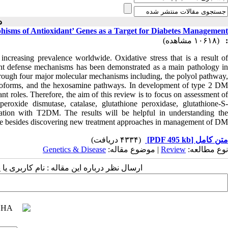
دو )
hisms of Antioxidant’ Genes as a Target for Diabetes Management
(۱۰۶۱۸ مشاهده)
:
ncreasing prevalence worldwide. Oxidative stress that is a result of
nt defense mechanisms has been demonstrated as a main pathology in
ough four major molecular mechanisms including, the polyol pathway,
 isoforms, and the hexosamine pathways. In development of type 2 DM
nt roles
. Therefore, the aim of this review is to focus on assessment of
eroxide dismutase, catalase, glutathione peroxidase, glutathione-S-
iation with T2DM. The results will be helpful in understanding the
se besides discovering new treatment approaches in management of DM.
(۴۳۳۴ دریافت)
[PDF 495 kb]
متن کامل
Genetics & Disease
| موضوع مقاله:
Review
نوع مطالعه:
ارسال نظر درباره این مقاله : نام کاربری :