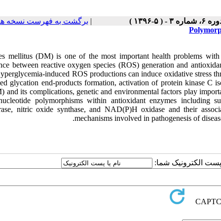
برگشت به فهرست نسخه ها
|
ره ۶، شماره ۳ - ( ۵-۱۳۹۶
Polymorp
es mellitus (DM) is one of the most important health problems with i
nce between reactive oxygen species (ROS) generation and antioxida
perglycemia-induced ROS productions can induce oxidative stress thr
ed glycation end-products formation, activation of protein kinase C
 and its complications, genetic and environmental factors play importa
-nucleotide polymorphisms within antioxidant enzymes including sup
erase, nitric oxide synthase, and NAD(P)H oxidase and their assoc
mechanisms involved in pathogenesis of disea
یا پست الکترونیک شما