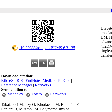
Diabet
imbala
DM. Hy
advanc
(T2DM)
‎ 10.22088/acadpub.BUMS.6.3.135
single
transf
Download citation:
BibTeX
|
RIS
|
EndNote
|
Medlars
|
ProCite
|
Reference Manager
|
RefWorks
Send citation to:
Mendeley
Zotero
RefWorks
Tabatabaei-Malazy O, Khodaeian M, Bitarafan F,
Larijani B, M.Amoli M. Polymorphisms of