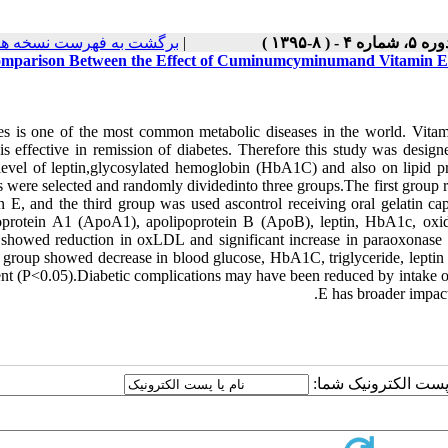
برگشت به فهرست نسخه ها
|
ره ۵، شماره ۴ - ( ۸-۱۳۹۵
mparison Between the Effect of Cuminumcyminumand Vitamin E o
es is one of the most common metabolic diseases in the world. Vitami
is effective in remission of diabetes. Therefore this study was design
evel of leptin,glycosylated hemoglobin (HbA1C) and also on lipid profil
s were selected and randomly dividedinto three groups.The first group 
n E, and the third group was used ascontrol receiving oral gelatin cap
oprotein A1 (ApoA1), apolipoprotein B (ApoB), leptin, HbA1c, ox
s showed reduction in oxLDL and significant increase in paraoxonase
group showed decrease in blood glucose, HbA1C, triglyceride, lept
ent (P<0.05).Diabetic complications may have been reduced by intake o
E has broader impact 
یا پست الکترونیک شما