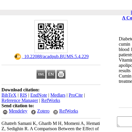
A Co
Diabet
cumin 
blood l
patient
‎ 10.22088/acadpub.BUMS.5.4.229
Vitami
apolip
result
Cumin 
treatm
Download citation:
BibTeX
|
RIS
|
EndNote
|
Medlars
|
ProCite
|
Reference Manager
|
RefWorks
Send citation to:
Mendeley
Zotero
RefWorks
Ghatreh Samani K, Gharib M H, Momeni A, Hemati
Z, Sedighin R. A Comparison Between the Effect of