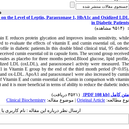
دو )
n the Level of Leptin, Paraoxonase 1, HbA1c and Oxidized LDL
in Diabetic Patients
(۹۵۱۴ مشاهده)
:
n E reduces protein glycation and improves insulin sensitivity, while
ed to evaluate the effects of vitamin E and cumin essential oil, on the
e in diabetic patients.In this double blind clinical trial, 95 diabetic
received cumin essential oil in capsule form. The second group received
sules as placebo for three months period.Blood glucose, lipid profile,
idized LDL (oxLDL), and paraoxonase1 activity were measured. The
 1 in Vitamin E group by the end of the third month period (P<0.05).
in and ox-LDL. ApoA1 and paraoxonase1 were also increased by cumin
f Vitamin E and cumin essential oil. Cumin in comparison with vitamin
and it is more beneficial in terms of ability to reduce the diabetic index.
(۳۵۲۱ دریافت)
[PDF 108 kb]
متن کامل
Clinical Biochemistry
| موضوع مقاله:
Original Article
نوع مطالعه:
ارسال نظر درباره این مقاله : نام کاربری :