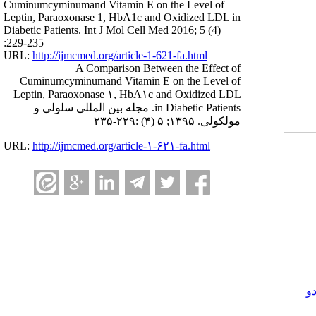
Cuminumcyminumand Vitamin E on the Level of
Leptin, Paraoxonase 1, HbA1c and Oxidized LDL in
Diabetic Patients. Int J Mol Cell Med 2016; 5 (4)
:229-235
URL:
http://ijmcmed.org/article-1-621-fa.html
A Comparison Between the Effect of
Cuminumcyminumand Vitamin E on the Level of
Leptin, Paraoxonase ۱, HbA۱c and Oxidized LDL
in Diabetic Patients. مجله بین المللی سلولی و
مولکولی. ۱۳۹۵; ۵ (۴) :۲۲۹-۲۳۵
URL:
http://ijmcmed.org/article-۱-۶۲۱-fa.html
و