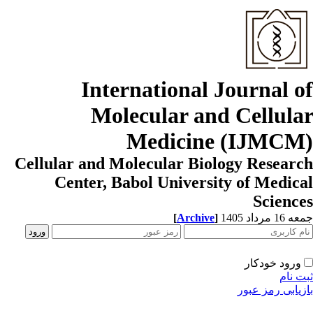
International Journal o
Molecular and Cellula
Medicine (IJMCM
Cellular and Molecular Biology Resear
Center, Babol University of Medic
Scienc
[
Archive
]
1 مرداد 1405
ورود خودکار
ت نام
زیابی رمز عبور