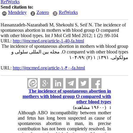
RefWorks
Send citation to:
Mendeley
Zotero
RefWorks
Hassanzadeh-Nazarabadi M, Shekouhi S, Seif N. The incidence of
spontaneous abortion in mothers with blood group O compared
with other blood types. Int J Mol Cell Med 2012; 1 (2) :99-104
URL:
http://ijmcmed.org/article-1-40-fa.html
The incidence of spontaneous abortion in mothers with blood group
O compared with other blood types. مجله بین المللی سلولی و
مولکولی. ۱۳۹۱; ۱ (۲) :۹۹-۱۰۴
URL:
http://ijmcmed.org/article-۱-۴۰-fa.html
The incidence of spontaneous abortion in
mothers with blood group O compared with
other blood types
(۱۹۶۰۰ مشاهده)
:
Although ABO incompatibility between mother
and fetus has long been suspected as cause of
spontaneous abortion in man, its precise
contribution has not been completely resolved. In