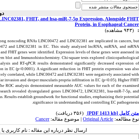
دوره ۱۵، ش )
, LINC02381, FHIT, and hsa-miR-7-5p Expression, Alongside FHIT
Protein, in Esophageal Cancer
(۹۴۳ مشاهده)
:
Long noncoding RNAs LINC00472 and LINC02381 are implicated in cancers, but
 LINC00472 and LINC02381 in EC. This study analyzed lncRNA, miRNA, and mRNA
, and FHIT
genes were identified. Expression levels of these genes were assessed i
rn blot and Immunohistochemistry. Chi-square tests explored clinicopathological
analysis and RT-qPCR results demonstrated significantly decreased expression of
 in EC (p<0.0001). A significant reduction in FHIT protein expression was also
ively correlated, while LINC00472 and LINC02381 were negatively associated with
ar invasion and deeper muscularis propria infiltration in EC (p<0.05). Higher FHIT
). The ROC analysis demonstrated measurable AUC values for each of the examined
is research revealed dysregulated genes LINC00472, LINC02381, hsa-miR-7-5p, and
. Results establish groundwork for functional studies, emphasizing their potential
significance in understanding and controlling EC pathogenesis.
(۳۵۶ دریافت)
[PDF 1413 kb]
متن کامل
Cancer
| موضوع مقاله:
Original Article
نوع مطالعه:
ارسال نظر درباره این مقاله : نام کاربری :