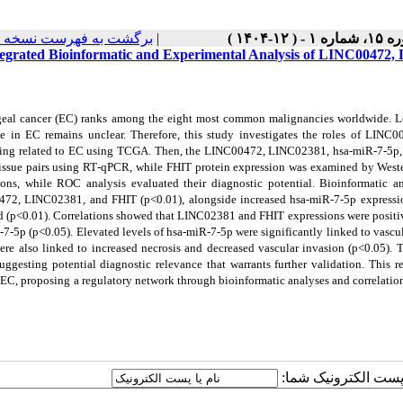
برگشت به فهرست نسخه ه
|
ماره ۱ - ( ۱۲-۱۴۰۴
tegrated Bioinformatic and Experimental Analysis of LINC00472
eal cancer (EC) ranks among the eight most common malignancies worldwide. 
ole in EC remains unclear. Therefore, this study investigates the roles of
ing related to EC using TCGA. Then, the
LINC00472, LINC02381, hsa-miR-7-5p
issue pairs using RT‑qPCR, while FHIT protein expression was examined by Weste
tions, while ROC analysis evaluated their diagnostic potential. Bioinformatic 
72, LINC02381, and FHIT (p<0.01), alongside increased hsa-miR-7-5p expression
d (p<0.01). Correlations showed that LINC02381 and FHIT expressions were posit
7-5p (p<0.05). Elevated levels of hsa-miR-7-5p were significantly linked to vascul
were also linked to increased necrosis and decreased vascular invasion (p<0.05
suggesting potential diagnostic relevance that warrants further validation. Th
EC, proposing a regulatory network through bioinformatic analyses and correlations
یا پست الکترونیک شما