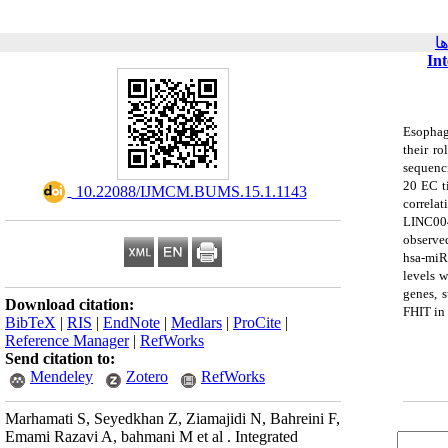
ا
In
Esophag
their r
sequenc
20 EC t
‎ 10.22088/IJMCM.BUMS.15.1.1143
correla
LINC004
observe
hsa-miR-
levels 
genes, 
Download citation:
FHIT in 
BibTeX
|
RIS
|
EndNote
|
Medlars
|
ProCite
|
Reference Manager
|
RefWorks
Send citation to:
Mendeley
Zotero
RefWorks
Marhamati S, Seyedkhan Z, Ziamajidi N, Bahreini F,
Emami Razavi A, bahmani M et al . Integrated