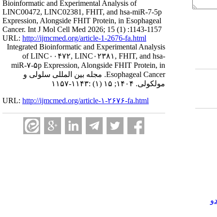
Bioinformatic and Experimental Analysis of
LINC00472, LINC02381, FHIT, and hsa-miR-7-5p
Expression, Alongside FHIT Protein, in Esophageal
Cancer. Int J Mol Cell Med 2026; 15 (1) :1143-1157
URL:
http://ijmcmed.org/article-1-2676-fa.html
Integrated Bioinformatic and Experimental Analysis
of LINC۰۰۴۷۲, LINC۰۲۳۸۱, FHIT, and hsa-
miR-۷-۵p Expression, Alongside FHIT Protein, in
Esophageal Cancer. مجله بین المللی سلولی و
مولکولی. ۱۴۰۴; ۱۵ (۱) :۱۱۴۳-۱۱۵۷
URL:
http://ijmcmed.org/article-۱-۲۶۷۶-fa.html
و