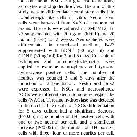
the adult brain. NSCs can give rise to neurons,
astrocytes and oligodendrocytes. The aim of this
study was to differentiate neural stem cells into
noradrenergic–like cells in vitro. Neural stem
cells were harvested from SVZ of newborn rat
brains. The cells were cultured in DMEM12, B-
27 supplemented with 20 ng/ ml (hFGF) and 20
ng/ ml (EGF) for 2 weeks. Neurospheres were
differentiated in neurobasal medium, B-27
supplemented with BDNF (50 ng/ ml) and
GDNF (30 ng/ ml) for 3 and 5 days. Cell culture
techniques and immunocytochemistry were
applied to examine neurospheres and tyrosine
hydroxylase positive cells. The number of
neurites was counted 3 and 5 days after the
induction of differentiation. Nestin and Sox2
were expressed in NSCs and neurospheres.
NSCs were differentiated into noradrenergic- like
cells (NACs). Tyrosine hydroxylase was detected
in these cells. The results of NSCs differentiation
for 5 days culture had a significant decrease
(P≤0.05) in the number of TH positive cells with
one or two neurite per cell, and a significant
increase (P≤0.05) in the number of TH positive
cells with three, four or more neurites per cell,