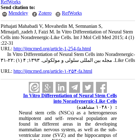
RefWorks
Send citation to:
Mendeley
Zotero
RefWorks
Pirhajati Mahabadi V, Movahedin M, Semnanian S,
Mirnajafi_zadeh J, Faizi M. In Vitro Differentiation of Neural Stem
Cells into Noradrenergic-Like Cells. Int J Mol Cell Med 2015; 4 (1)
:22-31
URL:
http://ijmcmed.org/article-1-254-fa.html
In Vitro Differentiation of Neural Stem Cells into Noradrenergic-
Like Cells. مجله بین المللی سلولی و مولکولی. ۱۳۹۳; ۴ (۱) :۲۲-۳۱
URL:
http://ijmcmed.org/article-۱-۲۵۴-fa.html
In Vitro Differentiation of Neural Stem Cells
into Noradrenergic-Like Cells
(۱۰۴۸۰ مشاهده)
:
Neural stem cells (NSCs) as a heterogeneous
multipotent and self- renewal population are
found in different areas in the developing
mammalian nervous system, as well as the sub-
ventricular zone (SVZ) and the hippocampus of