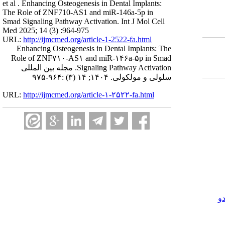
et al . Enhancing Osteogenesis in Dental Implants:
The Role of ZNF710-AS1 and miR-146a-5p in
Smad Signaling Pathway Activation. Int J Mol Cell
Med 2025; 14 (3) :964-975
URL:
http://ijmcmed.org/article-1-2522-fa.html
Enhancing Osteogenesis in Dental Implants: The
Role of ZNF۷۱۰-AS۱ and miR-۱۴۶a-۵p in Smad
Signaling Pathway Activation. مجله بین المللی
سلولی و مولکولی. ۱۴۰۴; ۱۴ (۳) :۹۶۴-۹۷۵
URL:
http://ijmcmed.org/article-۱-۲۵۲۲-fa.html
و