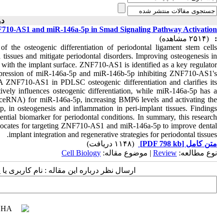
دوره ۴ )
NF710-AS1 and miR-146a-5p in Smad Signaling Pathway Activation
(۲۵۱۴ مشاهده)
:
f the osteogenic differentiation of periodontal ligament stem cells
 tissues and mitigate periodontal disorders. Improving osteogenesis in
n with the implant surface. ZNF710-AS1 is identified as a key regulator
expression of miR-146a-5p and miR-146b-5p inhibiting ZNF710-AS1's
NA ZNF710-AS1 in PDLSC osteogenic differentiation and clarifies its
vely influences osteogenic differentiation, while miR-146a-5p has a
eRNA) for miR-146a-5p, increasing BMP6 levels and activating the
, in osteogenesis and inflammation in peri-implant tissues. Findings
ntial biomarker for periodontal conditions. In summary, this research
dvocates for targeting ZNF710-AS1 and miR-146a-5p to improve dental
implant integration and regenerative strategies for periodontal tissues.
(۱۱۴۸ دریافت)
[PDF 798 kb]
متن کامل
Cell Biology
| موضوع مقاله:
Review
نوع مطالعه:
ارسال نظر درباره این مقاله : نام کاربری :