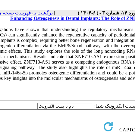
برگشت به فهرست نسخه ه
|
۱، شماره ۳ - ( ۶-۱۴۰۴
Enhancing Osteogenesis in Dental Implants: The Role of Z
igations have shown that understanding the regulatory mechanisms o
s) can significantly enhance the regenerative capacity of periodontal
implants is complex, requiring better bone regeneration and integratio
eogenic differentiation via the BMP6/Smad pathway, with the over
enic effects. This study explores the role of the long noncoding R
lar mechanisms. Results indicate that ZNF710-AS1 expression positi
ssive effect. ZNF710-AS1 serves as a competing endogenous RNA (c
ignaling pathway. The study also highlights the role of miR-146a-5p
t miR-146a-5p promotes osteogenic differentiation and could be a pote
es key insights into the molecular mechanisms of osteogenesis and a
یا پست الکترونیک شما