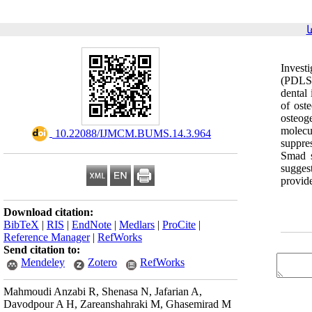
ا
Invest
(PDLSC
dental 
of ost
osteog
molecu
‎ 10.22088/IJMCM.BUMS.14.3.964
suppre
Smad s
sugges
provid
Download citation:
BibTeX
|
RIS
|
EndNote
|
Medlars
|
ProCite
|
Reference Manager
|
RefWorks
Send citation to:
Mendeley
Zotero
RefWorks
Mahmoudi Anzabi R, Shenasa N, Jafarian A,
Davodpour A H, Zareanshahraki M, Ghasemirad M