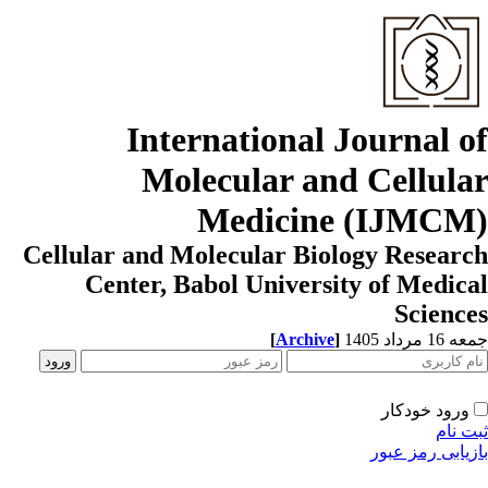
International Journal o
Molecular and Cellula
Medicine (IJMCM
Cellular and Molecular Biology Resear
Center, Babol University of Medic
Scienc
[
Archive
]
1 مرداد 1405
ورود خودکار
ت نام
زیابی رمز عبور