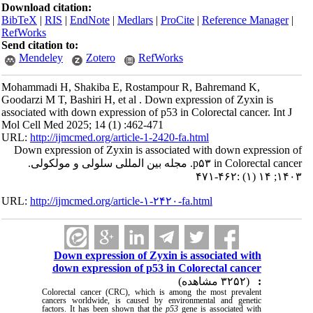
Download citation:
BibTeX
|
RIS
|
EndNote
|
Medlars
|
ProCite
|
Reference Manager
|
RefWorks
Send citation to:
Mendeley
Zotero
RefWorks
Mohammadi H, Shakiba E, Rostampour R, Bahremand K,
Goodarzi M T, Bashiri H, et al . Down expression of Zyxin is
associated with down expression of p53 in Colorectal cancer. Int J
Mol Cell Med 2025; 14 (1) :462-471
URL:
http://ijmcmed.org/article-1-2420-fa.html
Down expression of Zyxin is associated with down expression of
p۵۳ in Colorectal cancer. مجله بین المللی سلولی و مولکولی.
۱۴۰۳; ۱۴ (۱) :۴۶۲-۴۷۱
URL:
http://ijmcmed.org/article-۱-۲۴۲۰-fa.html
Down expression of Zyxin is associated with
down expression of p53 in Colorectal cancer
(۳۲۵۲ مشاهده)
:
Colorectal cancer (CRC), which is among the most prevalent
cancers worldwide, is caused by environmental and genetic
factors. It has been shown that the
p53
gene is associated with