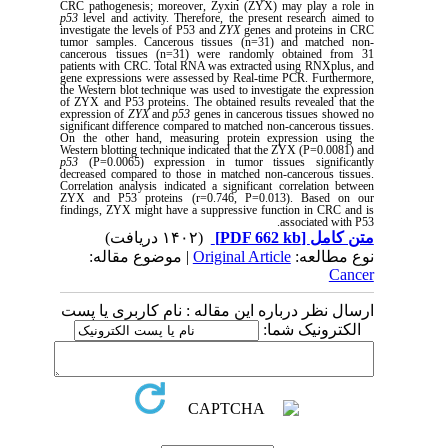
CRC pathogenesis; moreover, Zyxin (ZYX) may play a role in
p53
level and activity. Therefore, the present research aimed to
investigate the levels of P53 and
ZYX
genes and proteins in CRC
tumor samples. Cancerous tissues (n=31) and matched non-
cancerous tissues (n=31) were randomly obtained from 31
patients with CRC. Total RNA was extracted using RNXplus, and
gene expressions were assessed by Real-time PCR. Furthermore,
the Western blot technique was used to investigate the expression
of ZYX and P53 proteins. The obtained results revealed that the
expression of
ZYX
and
p53
genes in cancerous tissues showed no
significant difference compared to matched non-cancerous tissues.
On the other hand, measuring protein expression using the
Western blotting technique indicated that the ZYX (P=0.0081) and
p53
(P=0.0065) expression in tumor tissues significantly
decreased compared to those in matched non-cancerous tissues.
Correlation analysis indicated a significant correlation between
ZYX and P53 proteins (r=0.746, P=0.013). Based on our
findings, ZYX might have a suppressive function in CRC and is
associated with P53.
(۱۴۰۲ دریافت)
[PDF 662 kb]
متن کامل
| موضوع مقاله:
Original Article
نوع مطالعه:
Cancer
ارسال نظر درباره این مقاله : نام کاربری یا پست
الکترونیک شما: