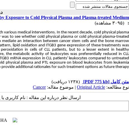
دوره ۳ )
s by Exposure to Cold Physical Plasma and Plasma-treated Medium
(۳۰۹۵ مشاهده)
:
h various medical interventions. In the recent decade, cold physical plasma
y was to see whether cold physical plasma or cold physical plasma-treated
 to mediate an interaction between cancer stem cells and the bone marrow
 pattern, lipid oxidation and ITGB3 gene expression of these treatments was
eroxidation in cells of CLL patients, but to a lesser extent in healthy
e, the metabolic activity of leukocytes was preferentially reduced in CLL
d ITGB3 mRNA expression in CLL patients' leukocytes compared to untreated
ct cold physical plasma and PTL exposure on blood leukocytes from leukemia
 provide additional rationales for such treatment options as future therapy.
(۱۲۳۸ دریافت)
[PDF 775 kb]
متن کامل
Cancer
| موضوع مقاله:
Original Article
نوع مطالعه:
ارسال نظر درباره این مقاله : نام کاربری :