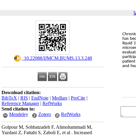
ا
Chronic
has bec
liquid 
microen
evaluat
partici
‎ 10.22088/IJMCM.BUMS.13.3.248
patient
and hea
Download citation:
BibTeX
|
RIS
|
EndNote
|
Medlars
|
ProCite
|
Reference Manager
|
RefWorks
Send citation to:
Mendeley
Zotero
RefWorks
Golpour M, Sohbatzadeh F, Alimohammadi M,
Yazdani Z, Fattahi S, Zaboli E, et al . Increased