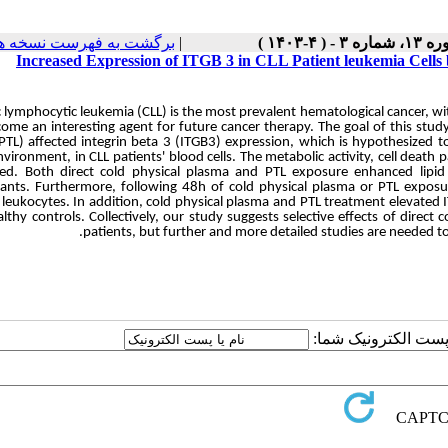
برگشت به فهرست نسخه ه
|
۱، شماره ۳ - ( ۴-۱۴۰۳
Increased Expression of ITGB 3 in CLL Patient leukemia Cell
 lymphocytic leukemia (CLL) is the most prevalent hematological cancer, wit
ome an interesting agent for future cancer therapy. The goal of this stud
(PTL) affected integrin beta 3 (ITGB3) expression, which is hypothesized
vironment, in CLL patients' blood cells. The metabolic activity, cell death
ed. Both direct cold physical plasma and PTL exposure enhanced lipid p
pants. Furthermore, following 48h of cold physical plasma or PTL exposur
 leukocytes. In addition, cold physical plasma and PTL treatment elevate
lthy controls. Collectively, our study suggests selective effects of dire
patients, but further and more detailed studies are needed to
یا پست الکترونیک شما