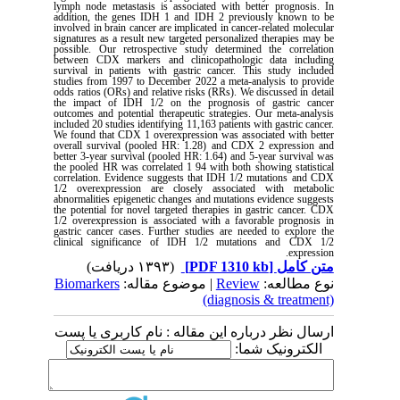
lymph node metastasis is associated with better prognosis. In
addition, the genes IDH 1 and IDH 2 previously known to be
involved in brain cancer are implicated in cancer-related molecular
signatures as a result new targeted personalized therapies may be
possible. Our retrospective study determined the correlation
between CDX markers and clinicopathologic data including
survival in patients with gastric cancer. This study included
studies from 1997 to December 2022 a meta-analysis to provide
odds ratios (ORs) and relative risks (RRs). We discussed in detail
the impact of IDH 1/2 on the prognosis of gastric cancer
outcomes and potential therapeutic strategies. Our meta-analysis
included 20 studies identifying 11,163 patients with gastric cancer.
We found that CDX 1 overexpression was associated with better
overall survival (pooled HR: 1.28) and CDX 2 expression and
better 3-year survival (pooled HR: 1.64) and 5-year survival was
the pooled HR was correlated 1 94 with both showing statistical
correlation. Evidence suggests that IDH 1/2 mutations and CDX
1/2 overexpression are closely associated with metabolic
abnormalities epigenetic changes and mutations evidence suggests
the potential for novel targeted therapies in gastric cancer. CDX
1/2 overexpression is associated with a favorable prognosis in
gastric cancer cases. Further studies are needed to explore the
clinical significance of IDH 1/2 mutations and CDX 1/2
.
expression
(۱۳۹۳ دریافت)
[PDF 1310 kb]
متن کامل
Biomarkers
| موضوع مقاله:
Review
نوع مطالعه:
(diagnosis & treatment)
ارسال نظر درباره این مقاله : نام کاربری یا پست
الکترونیک شما: