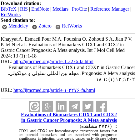
Download citation:
BibTeX
|
RIS
|
EndNote
|
Medlars
|
ProCite
|
Reference Manager
|
RefWorks
Send citation to:
Mendeley
Zotero
RefWorks
Khayyat A, Esmaeil Pour M A, Poursina O, Zohouti S A, Jian P V,
Patel N et al . Evaluations of Biomarkers CDX1 and CDX2 in
Gastric Cancer Prognosis: A Meta-analysis. Int J Mol Cell Med
2024; 13 (1) :1-18
URL:
http://ijmcmed.org/article-1-2276-fa.html
Evaluations of Biomarkers CDX۱ and CDX۲ in Gastric Cancer
Prognosis: A Meta-analysis. مجله بین المللی سلولی و مولکولی.
۱۴۰۲; ۱۳ (۱) :۱-۱۸
URL:
http://ijmcmed.org/article-۱-۲۲۷۶-fa.html
Evaluations of Biomarkers CDX1 and CDX2
in Gastric Cancer Prognosis: A Meta-analysis
(۳۷۳۶ مشاهده)
:
CDX1 and CDX2 are homeobox-type transcription factors that
are potential biomarkers and are associated with prognostic
significance in intestinal-type gastric cancer early disease before