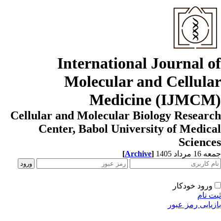
International Journal o
Molecular and Cellula
Medicine (IJMCM
Cellular and Molecular Biology Resear
Center, Babol University of Medic
Scienc
[
Archive
]
1 مرداد 1405
ورود خودکار
ت نام
زیابی رمز عبور