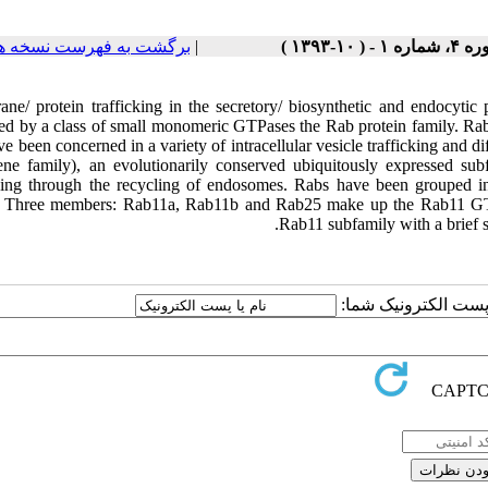
برگشت به فهرست نسخه ه
|
، شماره ۱ - ( ۱۰-۱۳۹۳
ne/ protein trafficking in the secretory/ biosynthetic and endocytic 
ted by a class of small monomeric GTPases the Rab protein family. Rab
e been concerned in a variety of intracellular vesicle trafficking and di
ne family), an evolutionarily conserved ubiquitously expressed sub
cking through the recycling of endosomes. Rabs have been grouped in
. Three members: Rab11a, Rab11b and Rab25 make up the Rab11 GTPas
Rab11 subfamily with a brief st
یا پست الکترونیک شما