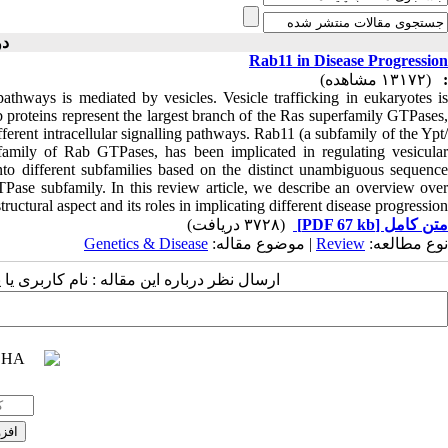
دوره ۴ )
Rab11 in Disease Progression
(۱۳۱۷۲ مشاهده)
:
pathways is mediated by vesicles. Vesicle trafficking in eukaryotes is
 proteins represent the largest branch of the Ras superfamily GTPases,
fferent intracellular signalling pathways. Rab11 (a subfamily of the Ypt/
family of Rab GTPases, has been implicated in regulating vesicular
to different subfamilies based on the distinct unambiguous sequence
e subfamily. In this review article, we describe an overview over
ructural aspect and its roles in implicating different disease progression.
(۳۷۲۸ دریافت)
[PDF 67 kb]
متن کامل
Genetics & Disease
| موضوع مقاله:
Review
نوع مطالعه:
ارسال نظر درباره این مقاله : نام کاربری :