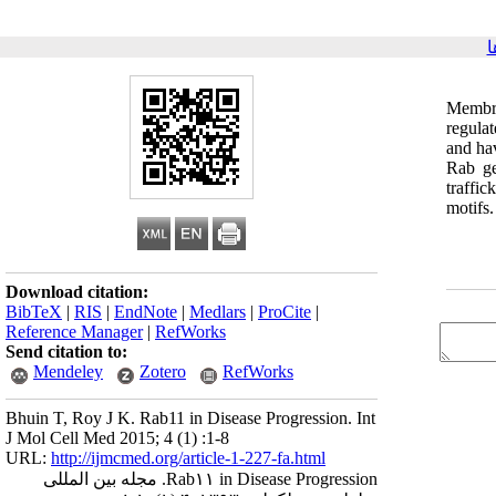
ا
Membra
regula
and hav
Rab ge
traffi
motifs
Download citation:
BibTeX
|
RIS
|
EndNote
|
Medlars
|
ProCite
|
Reference Manager
|
RefWorks
Send citation to:
Mendeley
Zotero
RefWorks
Bhuin T, Roy J K. Rab11 in Disease Progression. Int
J Mol Cell Med 2015; 4 (1) :1-8
URL:
http://ijmcmed.org/article-1-227-fa.html
Rab۱۱ in Disease Progression. مجله بین المللی