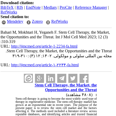
Download citation:
BibTeX
|
RIS
|
EndNote
|
Medlars
|
ProCite
|
Reference Manager
|
RefWorks
Send citation to:
Mendeley
Zotero
RefWorks
Bahari M, Mokhtari H, Yeganeh F. Stem Cell Therapy, the Market,
the Opportunities and the Threat. Int J Mol Cell Med 2023; 12 (3)
:310-319
URL:
http://ijmcmed.org/article-1-2234-fa.html
Stem Cell Therapy, the Market, the Opportunities and the Threat.
مجله بین المللی سلولی و مولکولی. ۱۴۰۲; ۱۲ (۳) :۳۱۰-۳۱۹
URL:
http://ijmcmed.org/article-۱-۲۲۳۴-fa.html
Stem Cell Therapy, the Market, the
Opportunities and the Threat
(۴۸۰۸ مشاهده)
:
Stem cell therapy is going to become the most widely used type of
therapy in regenerative medicine. The stem cell therapy market has
grown at an exponential rate in recent years. The purpose of the
present paper is to review the stem cell market and the factors
affecting it. The methods used included a literature review across
reputable databases, and identifying articles and trusted financial