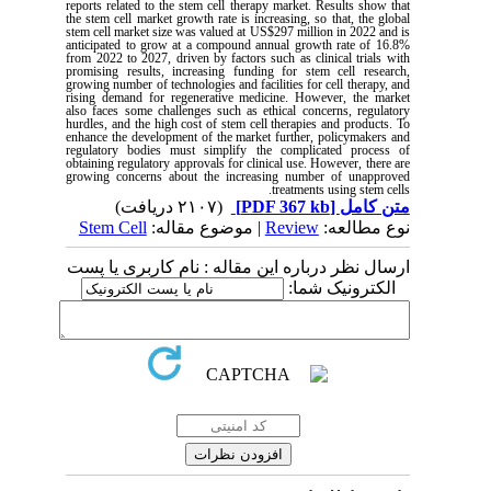
reports related to the stem cell therapy market. Results show that
the stem cell market growth rate is increasing, so that, the global
stem cell market size was valued at US$297 million in 2022 and is
anticipated to grow at a compound annual growth rate of 16.8%
from 2022 to 2027, driven by factors such as clinical trials with
promising results, increasing funding for stem cell research,
growing number of technologies and facilities for cell therapy, and
rising demand for regenerative medicine. However, the market
also faces some challenges such as ethical concerns, regulatory
hurdles, and the high cost of stem cell therapies and products. To
enhance the development of the market further, policymakers and
regulatory bodies must simplify the complicated process of
obtaining regulatory approvals for clinical use. However, there are
growing concerns about the increasing number of unapproved
.
treatments using stem cells
(۲۱۰۷ دریافت)
[PDF 367 kb]
متن کامل
Stem Cell
| موضوع مقاله:
Review
نوع مطالعه:
ارسال نظر درباره این مقاله : نام کاربری یا پست
الکترونیک شما: