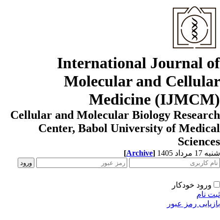
International Journal o
Molecular and Cellula
Medicine (IJMCM
Cellular and Molecular Biology Resear
Center, Babol University of Medic
Scienc
[
Archive
]
1 مرداد 1405
ورود خودکار
ت نام
زیابی رمز عبور