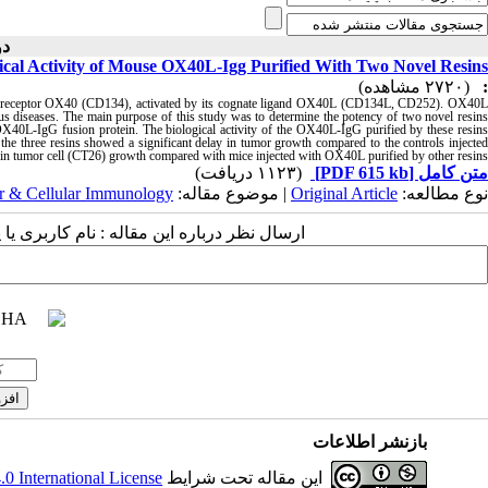
دوره ۲ )
ical Activity of Mouse OX40L-Igg Purified With Two Novel Resins
(۲۷۲۰ مشاهده)
:
actor receptor OX40 (CD134), activated by its cognate ligand OX40L (CD134L, CD252). OX40L
tious diseases. The main purpose of this study was to determine the potency of two novel resins
OX40L-IgG fusion protein. The biological activity of the OX40L-IgG purified by these resins
he three resins showed a significant delay in tumor growth compared to the controls injected
in tumor cell (CT26) growth compared with mice injected with OX40L purified by other resins
(۱۱۲۳ دریافت)
[PDF 615 kb]
متن کامل
r & Cellular Immunology
| موضوع مقاله:
Original Article
نوع مطالعه:
ارسال نظر درباره این مقاله : نام کاربری :
بازنشر اطلاعات
 International License
این مقاله تحت شرایط