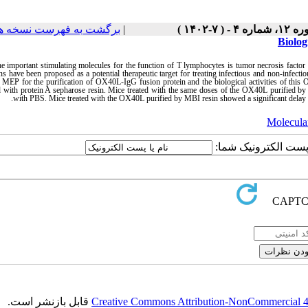
برگشت به فهرست نسخه ه
|
۱، شماره ۴ - ( ۷-۱۴۰۲
Biolog
he important stimulating molecules for the function of T lymphocytes is tumor necrosis f
ons have been proposed as a potential therapeutic target for treating infectious and non-infec
EP for the purification of OX40L-IgG fusion protein and the biological activities of this 
with protein A sepharose resin. Mice treated with the same doses of the OX40L purified by t
.
with PBS. Mice treated with the OX40L purified by MBI resin showed a significant delay 
Molecula
یا پست الکترونیک شما
قابل بازنشر است.
Creative Commons Attribution-NonCommercial 4.0