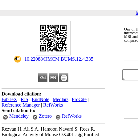
ا
One of t
interacti
MBI and M
compared 
‎ 10.22088/IJMCM.BUMS.12.4.335
Download citation:
BibTeX
|
RIS
|
EndNote
|
Medlars
|
ProCite
|
Reference Manager
|
RefWorks
Send citation to:
Mendeley
Zotero
RefWorks
Rezvan H, Ali S A, Hamoon Navard S, Rees R.
Biological Activity of Mouse OX40L-Igg Purified