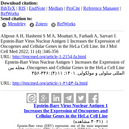
Download citation:
BibTeX
|
RIS
|
EndNote
|
Medlars
|
ProCite
|
Reference Manager
|
RefWorks
Send citation to:
Mendeley
Zotero
RefWorks
Alipour A H, Hashemi S M A, Moattari A, Farhadi A, Sarvari J.
Epstein-Barr Virus Nuclear Antigen 1 Increases the Expression of
Oncogenes and Cellular Genes in the HeLa Cell Line. Int J Mol
Cell Med 2022; 11 (4) :346-356
URL:
http://ijmcmed.org/article-1-2154-fa.html
Epstein-Barr Virus Nuclear Antigen ۱ Increases the Expression of
Oncogenes and Cellular Genes in the HeLa Cell Line. مجله بین
المللی سلولی و مولکولی. ۱۴۰۱; ۱۱ (۴) :۳۴۶-۳۵۶
URL:
http://ijmcmed.org/article-۱-۲۱۵۴-fa.html
Epstein-Barr Virus Nuclear Antigen 1
Increases the Expression of Oncogenes and
Cellular Genes in the HeLa Cell Line
(۴۰۳۱ مشاهده)
:
Epstein-Barr virus (EBV) represents one of the most important