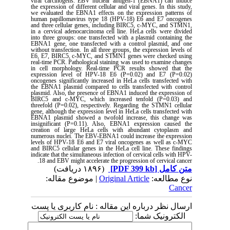
viral carcinogens. EBV nuclear antigen-1 (EBNA1) can induce
the expression of different cellular and viral genes. In this study,
we evaluated the EBNA1 effects on the expression patterns of
human papillomavirus type 18 (HPV-18) E6 and E7 oncogenes
and three cellular genes, including BIRC5, c-MYC, and STMN1,
in a cervical adenocarcinoma cell line. HeLa cells were divided
into three groups: one transfected with a plasmid containing the
EBNA1 gene, one transfected with a control plasmid, and one
without transfection. In all three groups, the expression levels of
E6, E7, BIRC5, c-MYC, and STMN1 genes were checked using
real-time PCR. Pathological staining was used to examine changes
in cell morphology. Real-time PCR results showed that the
expression level of HPV-18 E6 (P=0.02) and E7 (P=0.02)
oncogenes significantly increased in HeLa cells transfected with
the EBNA1 plasmid compared to cells transfected with control
plasmid. Also, the presence of EBNA1 induced the expression of
BIRC5 and c-MYC, which increased tenfold (P=0.03) and
threefold (P=0.02), respectively. Regarding the STMN1 cellular
gene, although the expression level in HeLa cells transfected with
EBNA1 plasmid showed a twofold increase, this change was
insignificant (P=0.11). Also, EBNA1 expression caused the
creation of large HeLa cells with abundant cytoplasm and
numerous nuclei. The EBV-EBNA1 could increase the expression
levels of HPV-18 E6 and E7 viral oncogenes as well as c-MYC
and BIRC5 cellular genes in the HeLa cell line. These findings
indicate that the simultaneous infection of cervical cells with HPV-
18 and EBV might accelerate the progression of cervical cancer.
(۱۸۹۶ دریافت)
[PDF 399 kb]
متن کامل
| موضوع مقاله:
Original Article
نوع مطالعه:
Cancer
ارسال نظر درباره این مقاله : نام کاربری یا پست
الکترونیک شما: