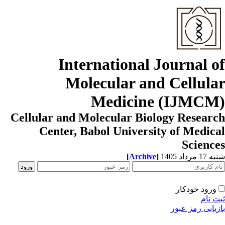
International Journal o
Molecular and Cellula
Medicine (IJMCM
Cellular and Molecular Biology Resear
Center, Babol University of Medic
Scienc
[
Archive
]
1 مرداد 1405
ورود خودکار
ت نام
زیابی رمز عبور