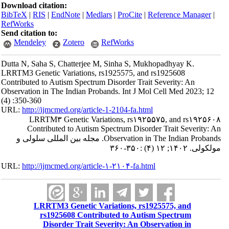
Download citation:
BibTeX
|
RIS
|
EndNote
|
Medlars
|
ProCite
|
Reference Manager
|
RefWorks
Send citation to:
Mendeley
Zotero
RefWorks
Dutta N, Saha S, Chatterjee M, Sinha S, Mukhopadhyay K.
LRRTM3 Genetic Variations, rs1925575, and rs1925608
Contributed to Autism Spectrum Disorder Trait Severity: An
Observation in The Indian Probands. Int J Mol Cell Med 2023; 12
(4) :350-360
URL:
http://ijmcmed.org/article-1-2104-fa.html
LRRTM۳ Genetic Variations, rs۱۹۲۵۵۷۵, and rs۱۹۲۵۶۰۸
Contributed to Autism Spectrum Disorder Trait Severity: An
Observation in The Indian Probands. مجله بین المللی سلولی و
مولکولی. ۱۴۰۲; ۱۲ (۴) :۳۵۰-۳۶۰
URL:
http://ijmcmed.org/article-۱-۲۱۰۴-fa.html
LRRTM3 Genetic Variations, rs1925575, and
rs1925608 Contributed to Autism Spectrum
Disorder Trait Severity: An Observation in