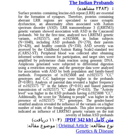
The Indian Probands
(۲۴۸۳ مشاهده)
:
Surface proteins containing leucine-rich repeat (LRR) are essential
for the formation of synapses. Therefore, proteins containing
aberrant LRR regions are speculated to cause synaptic
dysfunction, an abnormality often associated with Autism
spectrum disorder (ASD). LRR transmembrane 3 (LRRTM3)
genetic variants showed association with ASD in the Caucasoid
probands. We for the first time, analyzed two LRRTM3 genetic
variants, rs1925575, and rs1925608, in Indian subjects
(N=1048), including ASD probands (N=270), their parents
(N=428), and healthy controls (N=350). ASD severity was
assessed by the Childhood Autism Rating Scale2-standard test
(CARS2-ST). Peripheral blood was collected after obtaining
informed written consent for participation, and target sites were
amplified by polymerase chain reaction using genomic DNA.
Amplicons generated were subjected to differential digestion
using a restriction enzyme, and the genotype data were analyzed
for association with ASD by both population and family-based
methods. Frequencies of rs1925608 and rs1925575 "CC"
genotypes and C-C haplotype were higher in the probands
(P=0.001). Analysis of parental data revealed a higher frequency
of rs1925575 "T" in the fathers (P=0.01) and biased paternal
transmission of rs1925575 "C" allele (P=0.03). The "Activity
level" was higher in the ASD probands having rs1925608 "CC".
Additionally, the score for "Relating to people" was higher in the
presence of rs1925575 "TC" genotypes. The gender-based
stratified analysis revealed the influence of the variants on a higher
number of traits of the female probands. This pilot investigation
indicated an influence of LRRTM3 genetic variants on the trait
.
severity of Indian ASD probands
(۱۱۰۴ دریافت)
[PDF 342 kb]
متن کامل
| موضوع مقاله:
Original Article
نوع مطالعه:
Genetics & Disease