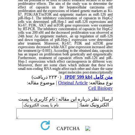
has the potential to be used in cancer treatment because of its anti-
proliferative effects. The aim of the study was to determine the
effect of capsaicin on the hepatocellular carcinoma cell
proliferation and the expressions of related genetic markers as Ki-
67, PI3K/AKT/mTOR and epigenetic markers as miR-126 and
piR-Hep-1. The inhibitory concentration of capsaicin in HepG2
cells was determined. piR-Hep-1 and miR-126 expressions and
Ki-67, PI3K, AKT and mTOR gene expressions were examined
by RT-PCR. The inhibitory concentration of capsaicin for HepG2
cells was 200 nM and the decreased proliferation was observed at
24th hour. As epigenetic markers, an up regulation of miR-126
and down regulation of piR-Hep-1 expression were determined
after treatment. Moreover, Ki-67, PI3K and mTOR gene
expressions decreased while AKT gene expression increased after
the treatment (p<0.001). According to the obtained data, capsaicin
has an impact on proliferation both genetically and epigenetically.
Furthermore, treatment of capsaicin effects miR-126 and piR-
Hep-1 expressions which effect carcinogenesis in different way.
Moreover, there are some clues which indicate that these two
small non-coding RNA might affect each other and share the same
target molecules post-transcriptionally.
(۲۲۳۰ دریافت)
[PDF 599 kb]
متن کامل
| موضوع مقاله:
Original Article
نوع مطالعه:
Cell Biology
ارسال نظر درباره این مقاله : نام کاربری یا پست
الکترونیک شما: