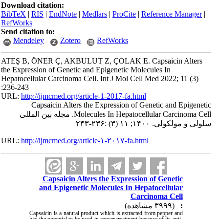
Download citation:
BibTeX
|
RIS
|
EndNote
|
Medlars
|
ProCite
|
Reference Manager
|
RefWorks
Send citation to:
Mendeley
Zotero
RefWorks
ATEŞ B, ÖNER Ç, AKBULUT Z, ÇOLAK E. Capsaicin Alters
the Expression of Genetic and Epigenetic Molecules In
Hepatocellular Carcinoma Cell. Int J Mol Cell Med 2022; 11 (3)
:236-243
URL:
http://ijmcmed.org/article-1-2017-fa.html
Capsaicin Alters the Expression of Genetic and Epigenetic
Molecules In Hepatocellular Carcinoma Cell. مجله بین المللی
سلولی و مولکولی. ۱۴۰۰; ۱۱ (۳) :۲۳۶-۲۴۳
URL:
http://ijmcmed.org/article-۱-۲۰۱۷-fa.html
Capsaicin Alters the Expression of Genetic
and Epigenetic Molecules In Hepatocellular
Carcinoma Cell
(۳۹۹۹ مشاهده)
:
Capsaicin is a natural product which is extracted from pepper and