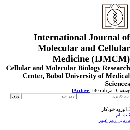
International Journal o
Molecular and Cellula
Medicine (IJMCM
Cellular and Molecular Biology Resear
Center, Babol University of Medic
Scienc
[
Archive
]
1 مرداد 1405
ورود خودکار
ت نام
زیابی رمز عبور