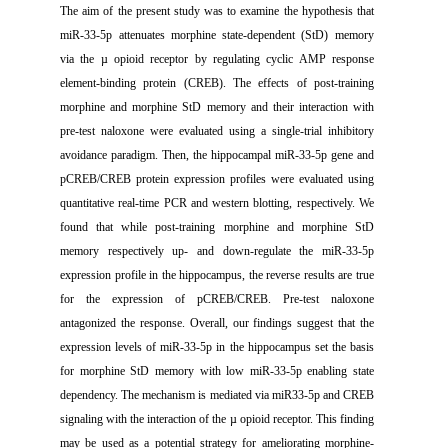
The aim of the present study was to examine the hypothesis that
miR-33-5p attenuates morphine state-dependent (StD) memory
via the µ opioid receptor by regulating cyclic AMP response
element-binding protein (CREB). The effects of post-training
morphine and morphine StD memory and their interaction with
pre-test naloxone were evaluated using a single-trial inhibitory
avoidance paradigm. Then, the hippocampal miR-33-5p gene and
pCREB/CREB protein expression profiles were evaluated using
quantitative real-time PCR and western blotting, respectively. We
found that while post-training morphine and morphine StD
memory respectively up- and down-regulate the miR-33-5p
expression profile in the hippocampus, the reverse results are true
for the expression of pCREB/CREB. Pre-test naloxone
antagonized the response. Overall, our findings suggest that the
expression levels of miR-33-5p in the hippocampus set the basis
for morphine StD memory with low miR-33-5p enabling state
dependency. The mechanism is mediated via miR33-5p and CREB
signaling with the interaction of the µ opioid receptor. This finding
may be used as a potential strategy for ameliorating morphine-