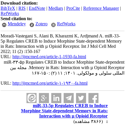
Download citation:
BibTeX
|
RIS
|
EndNote
|
Medlars
|
ProCite
|
Reference Manager
|
RefWorks
Send citation to:
Mendeley
Zotero
RefWorks
Moradi-Vastegani S, Alani B, Kharazmi K, Ardjmand A. miR-33-
5p Regulates CREB to Induce Morphine State-dependent Memory
in Rats: Interaction with µ Opioid Receptor. Int J Mol Cell Med
2022; 11 (2) :150-167
URL:
http://ijmcmed.org/article-1-1930-fa.html
miR-۳۳-۵p Regulates CREB to Induce Morphine State-dependent
Memory in Rats: Interaction with µ Opioid Receptor. مجله بین
المللی سلولی و مولکولی. ۱۴۰۱; ۱۱ (۲) :۱۵۰-۱۶۷
URL:
http://ijmcmed.org/article-۱-۱۹۳۰-fa.html
miR-33-5p Regulates CREB to Induce
Morphine State-dependent Memory in Rats:
Interaction with µ Opioid Receptor
(۳۸۶۶ مشاهده)
: