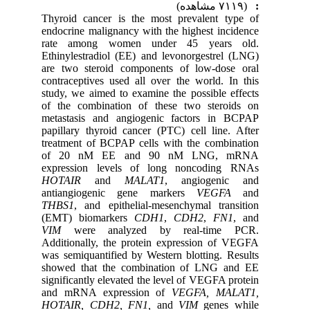
(۷۱۱۹ مشاهده)
:
Thyroid cancer is the most prevalent type of
endocrine malignancy with the highest incidence
rate among women under 45 years old.
Ethinylestradiol (EE) and levonorgestrel (LNG)
are two steroid components of low-dose oral
contraceptives used all over the world. In this
study, we aimed to examine the possible effects
of the combination of these two steroids on
metastasis and angiogenic factors in BCPAP
papillary thyroid cancer (PTC) cell line. After
treatment of BCPAP cells with the combination
of 20 nM EE and 90 nM LNG, mRNA
expression levels of long noncoding RNAs
HOTAIR
and
MALAT1
, angiogenic and
antiangiogenic gene markers
VEGFA
and
THBS1
, and epithelial-mesenchymal transition
(EMT) biomarkers
CDH1
,
CDH2
,
FN1
, and
VIM
were analyzed by real-time PCR.
Additionally, the protein expression of VEGFA
was semiquantified by Western blotting. Results
showed that the combination of LNG and EE
significantly elevated the level of VEGFA protein
and mRNA expression of
VEGFA, MALAT1,
HOTAIR, CDH2, FN1,
and
VIM
genes while