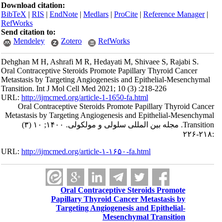
Download citation:
BibTeX
|
RIS
|
EndNote
|
Medlars
|
ProCite
|
Reference Manager
|
RefWorks
Send citation to:
Mendeley
Zotero
RefWorks
Dehghan M H, Ashrafi M R, Hedayati M, Shivaee S, Rajabi S.
Oral Contraceptive Steroids Promote Papillary Thyroid Cancer
Metastasis by Targeting Angiogenesis and Epithelial-Mesenchymal
Transition. Int J Mol Cell Med 2021; 10 (3) :218-226
URL:
http://ijmcmed.org/article-1-1650-fa.html
Oral Contraceptive Steroids Promote Papillary Thyroid Cancer
Metastasis by Targeting Angiogenesis and Epithelial-Mesenchymal
Transition. مجله بین المللی سلولی و مولکولی. ۱۴۰۰; ۱۰ (۳)
:۲۱۸-۲۲۶
URL:
http://ijmcmed.org/article-۱-۱۶۵۰-fa.html
Oral Contraceptive Steroids Promote
Papillary Thyroid Cancer Metastasis by
Targeting Angiogenesis and Epithelial-
Mesenchymal Transition