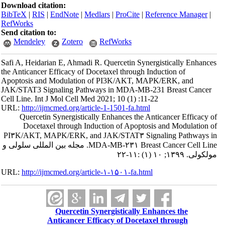
Download citation:
BibTeX
|
RIS
|
EndNote
|
Medlars
|
ProCite
|
Reference Manager
|
RefWorks
Send citation to:
Mendeley
Zotero
RefWorks
Safi A, Heidarian E, Ahmadi R. Quercetin Synergistically Enhances
the Anticancer Efficacy of Docetaxel through Induction of
Apoptosis and Modulation of PI3K/AKT, MAPK/ERK, and
JAK/STAT3 Signaling Pathways in MDA-MB-231 Breast Cancer
Cell Line. Int J Mol Cell Med 2021; 10 (1) :11-22
URL:
http://ijmcmed.org/article-1-1501-fa.html
Quercetin Synergistically Enhances the Anticancer Efficacy of
Docetaxel through Induction of Apoptosis and Modulation of
PI۳K/AKT, MAPK/ERK, and JAK/STAT۳ Signaling Pathways in
MDA-MB-۲۳۱ Breast Cancer Cell Line. مجله بین المللی سلولی و
مولکولی. ۱۳۹۹; ۱۰ (۱) :۱۱-۲۲
URL:
http://ijmcmed.org/article-۱-۱۵۰۱-fa.html
Quercetin Synergistically Enhances the
Anticancer Efficacy of Docetaxel through