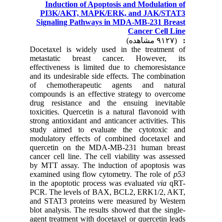
Induction of Apoptosis and Modulation of
PI3K/AKT, MAPK/ERK, and JAK/STAT3
Signaling Pathways in MDA-MB-231 Breast
Cancer Cell Line
(۹۱۲۷ مشاهده)
:
Docetaxel is widely used in the treatment of
metastatic breast cancer. However, its
effectiveness is limited due to chemoresistance
and its undesirable side effects. The combination
of chemotherapeutic agents and natural
compounds is an effective strategy to overcome
drug resistance and the ensuing inevitable
toxicities. Quercetin is a natural flavonoid with
strong antioxidant and anticancer activities. This
study aimed to evaluate the cytotoxic and
modulatory effects of combined docetaxel and
quercetin on the MDA-MB-231 human breast
cancer cell line. The cell viability was assessed
by MTT assay. The induction of apoptosis was
examined using flow cytometry. The role of
p53
in the apoptotic process was evaluated
via
qRT-
PCR. The levels of BAX, BCL2, ERK1/2, AKT,
and STAT3 proteins were measured by Western
blot analysis. The results showed that the single-
agent treatment with docetaxel or quercetin leads