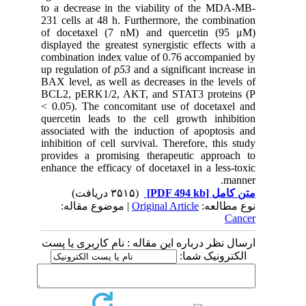
to a decrease in the viability of the MDA-MB-
231 cells at 48 h. Furthermore, the combination
of docetaxel (7 nM) and quercetin (95 μM)
displayed the greatest synergistic effects with a
combination index value of 0.76 accompanied by
up regulation of
p53
and a significant increase in
BAX level, as well as decreases in the levels of
BCL2, pERK1/2, AKT, and STAT3 proteins (P
< 0.05). The concomitant use of docetaxel and
quercetin leads to the cell growth inhibition
associated with the induction of apoptosis and
inhibition of cell survival. Therefore, this study
provides a promising therapeutic approach to
enhance the efficacy of docetaxel in a less-toxic
manner.
(۳۵۱۵ دریافت)
[PDF 494 kb]
متن کامل
| موضوع مقاله:
Original Article
نوع مطالعه:
Cancer
ارسال نظر درباره این مقاله : نام کاربری یا پست
الکترونیک شما: