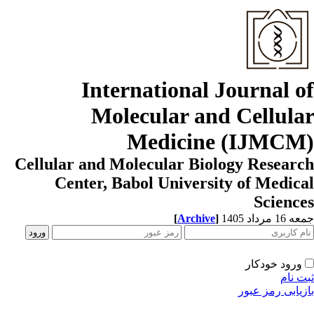
International Journal o
Molecular and Cellula
Medicine (IJMCM
Cellular and Molecular Biology Resear
Center, Babol University of Medic
Scienc
[
Archive
]
1 مرداد 1405
ورود خودکار
ت نام
زیابی رمز عبور