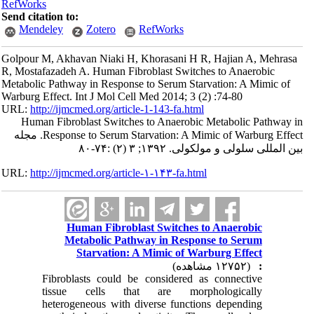
RefWorks
Send citation to:
Mendeley
Zotero
RefWorks
Golpour M, Akhavan Niaki H, Khorasani H R, Hajian A, Mehrasa
R, Mostafazadeh A. Human Fibroblast Switches to Anaerobic
Metabolic Pathway in Response to Serum Starvation: A Mimic of
Warburg Effect. Int J Mol Cell Med 2014; 3 (2) :74-80
URL:
http://ijmcmed.org/article-1-143-fa.html
Human Fibroblast Switches to Anaerobic Metabolic Pathway in
Response to Serum Starvation: A Mimic of Warburg Effect. مجله
بین المللی سلولی و مولکولی. ۱۳۹۲; ۳ (۲) :۷۴-۸۰
URL:
http://ijmcmed.org/article-۱-۱۴۳-fa.html
Human Fibroblast Switches to Anaerobic
Metabolic Pathway in Response to Serum
Starvation: A Mimic of Warburg Effect
(۱۲۷۵۲ مشاهده)
:
Fibroblasts could be considered as connective
tissue cells that are morphologically
heterogeneous with diverse functions depending