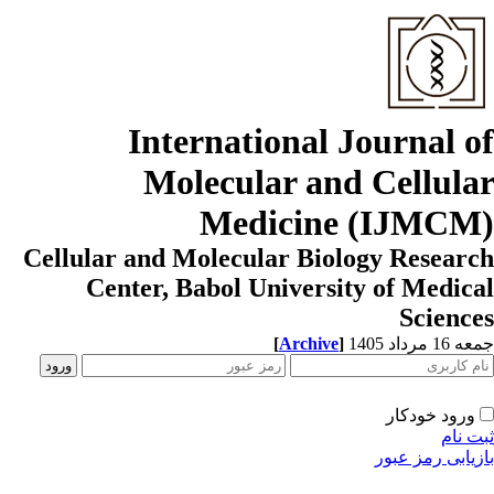
International Journal o
Molecular and Cellula
Medicine (IJMCM
Cellular and Molecular Biology Resear
Center, Babol University of Medic
Scienc
[
Archive
]
1 مرداد 1405
ورود خودکار
ت نام
زیابی رمز عبور