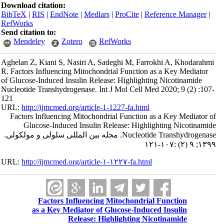
Download citation:
BibTeX
|
RIS
|
EndNote
|
Medlars
|
ProCite
|
Reference Manager
|
RefWorks
Send citation to:
Mendeley
Zotero
RefWorks
Aghelan Z, Kiani S, Nasiri A, Sadeghi M, Farrokhi A, Khodarahmi
R. Factors Influencing Mitochondrial Function as a Key Mediator
of Glucose-Induced Insulin Release: Highlighting Nicotinamide
Nucleotide Transhydrogenase. Int J Mol Cell Med 2020; 9 (2) :107-
121
URL:
http://ijmcmed.org/article-1-1227-fa.html
Factors Influencing Mitochondrial Function as a Key Mediator of
Glucose-Induced Insulin Release: Highlighting Nicotinamide
Nucleotide Transhydrogenase. مجله بین المللی سلولی و مولکولی.
۱۳۹۹; ۹ (۲) :۱۰۷-۱۲۱
URL:
http://ijmcmed.org/article-۱-۱۲۲۷-fa.html
Factors Influencing Mitochondrial Function
as a Key Mediator of Glucose-Induced Insulin
Release: Highlighting Nicotinamide