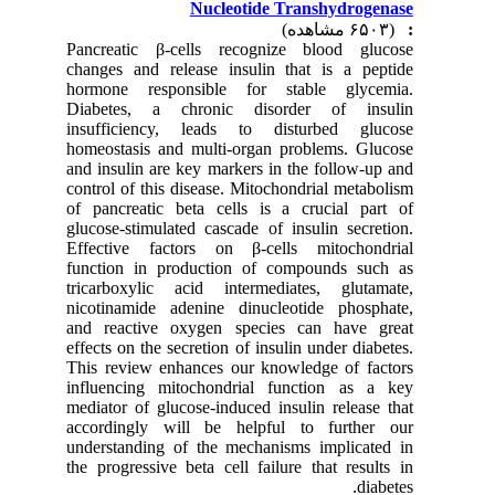
Nucleotide Transhydrogenase
(۶۵۰۳ مشاهده)
:
Pancreatic β-cells recognize blood glucose
changes and release insulin that is a peptide
hormone responsible for stable glycemia.
Diabetes, a chronic disorder of insulin
insufficiency, leads to disturbed glucose
homeostasis and multi-organ problems. Glucose
and insulin are key markers in the follow-up and
control of this disease. Mitochondrial metabolism
of pancreatic beta cells is a crucial part of
glucose-stimulated cascade of insulin secretion.
Effective factors on β-cells mitochondrial
function in production of compounds such as
tricarboxylic acid intermediates, glutamate,
nicotinamide adenine dinucleotide phosphate,
and reactive oxygen species can have great
effects on the secretion of insulin under diabetes.
This review enhances our knowledge of factors
influencing mitochondrial function as a key
mediator of glucose-induced insulin release that
accordingly will be helpful to further our
understanding of the mechanisms implicated in
the progressive beta cell failure that results in
diabetes.