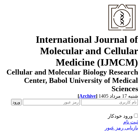
International Journal o
Molecular and Cellula
Medicine (IJMCM
Cellular and Molecular Biology Resear
Center, Babol University of Medic
Scienc
[
Archive
]
1 مرداد 1405
ورود خودکار
ت نام
زیابی رمز عبور