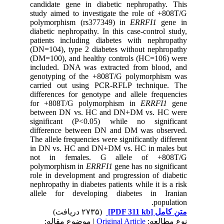
candidate gene in diabetic nephropathy. This
study aimed to investigate the role of +808T/G
polymorphism (rs377349) in
ERRFI1
gene in
diabetic nephropathy. In this case-control study,
patients including diabetes with nephropathy
(DN=104), type 2 diabetes without nephropathy
(DM=100), and healthy controls (HC=106) were
included. DNA was extracted from blood, and
genotyping of the +808T/G polymorphism was
carried out using PCR-RFLP technique. The
differences for genotype and allele frequencies
for +808T/G polymorphism in
ERRFI1
gene
between DN vs. HC and DN+DM vs. HC were
significant (P<0.05) while no significant
difference between DN and DM was observed.
The allele frequencies were significantly different
in DN vs. HC and DN+DM vs. HC in males but
not in females. G allele of +808T/G
polymorphism in
ERRFI1
gene has no significant
role in development and progression of diabetic
nephropathy in diabetes patients while it is a risk
allele for developing diabetes in Iranian
population.
(۲۷۳۵ دریافت)
[PDF 311 kb]
متن کامل
| موضوع مقاله:
Original Article
نوع مطالعه: