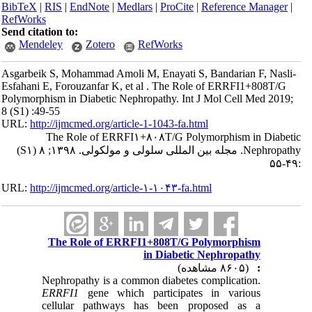
BibTeX
|
RIS
|
EndNote
|
Medlars
|
ProCite
|
Reference Manager
|
RefWorks
Send citation to:
Mendeley
Zotero
RefWorks
Asgarbeik S, Mohammad Amoli M, Enayati S, Bandarian F, Nasli-
Esfahani E, Forouzanfar K, et al . The Role of ERRFI1+808T/G
Polymorphism in Diabetic Nephropathy. Int J Mol Cell Med 2019;
8 (S1) :49-55
URL:
http://ijmcmed.org/article-1-1043-fa.html
The Role of ERRFI۱+۸۰۸T/G Polymorphism in Diabetic
(S۱)
Nephropathy. مجله بین المللی سلولی و مولکولی. ۱۳۹۸; ۸
:۴۹-۵۵
URL:
http://ijmcmed.org/article-۱-۱۰۴۳-fa.html
The Role of ERRFI1+808T/G Polymorphism
in Diabetic Nephropathy
(۸۶۰۵ مشاهده)
:
Nephropathy is a common diabetes complication.
ERRFI1
gene which participates in various
cellular pathways has been proposed as a