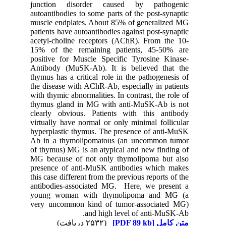
junction disorder caused by pathogenic
autoantibodies to some parts of the post-synaptic
muscle endplates. About 85% of generalized MG
patients have autoantibodies against post-synaptic
acetyl-choline receptors (AChR). From the 10-
15% of the remaining patients, 45-50% are
positive for Muscle Specific Tyrosine Kinase-
Antibody (MuSK-Ab). It is believed that the
thymus has a critical role in the pathogenesis of
the disease with AChR-Ab, especially in patients
with thymic abnormalities. In contrast, the role of
thymus gland in MG with anti-MuSK-Ab is not
clearly obvious. Patients with this antibody
virtually have normal or only minimal follicular
hyperplastic thymus. The presence of anti-MuSK
Ab in a thymolipomatous (an uncommon tumor
of thymus) MG is an atypical and new finding of
MG because of not only thymolipoma but also
presence of anti-MuSK antibodies which makes
this case different from the previous reports of the
antibodies-associated MG. Here, we present a
young woman with thymolipoma and MG (a
very uncommon kind of tumor-associated MG)
and high level of anti-MuSK-Ab.
(۲۵۳۲ دریافت)
[PDF 89 kb]
متن کامل