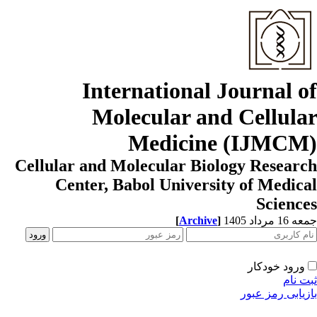
International Journal o
Molecular and Cellula
Medicine (IJMCM
Cellular and Molecular Biology Resear
Center, Babol University of Medic
Scienc
[
Archive
]
1 مرداد 1405
ورود خودکار
ت نام
زیابی رمز عبور