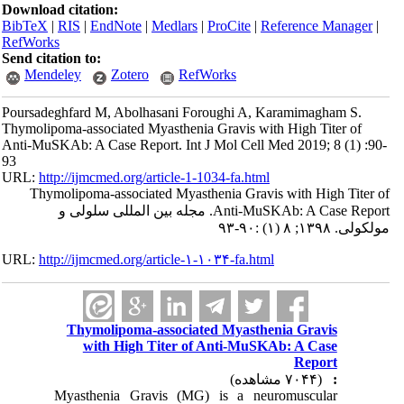
Download citation:
BibTeX
|
RIS
|
EndNote
|
Medlars
|
ProCite
|
Reference Manager
|
RefWorks
Send citation to:
Mendeley
Zotero
RefWorks
Poursadeghfard M, Abolhasani Foroughi A, Karamimagham S.
Thymolipoma-associated Myasthenia Gravis with High Titer of
Anti-MuSKAb: A Case Report. Int J Mol Cell Med 2019; 8 (1) :90-
93
URL:
http://ijmcmed.org/article-1-1034-fa.html
Thymolipoma-associated Myasthenia Gravis with High Titer of
Anti-MuSKAb: A Case Report. مجله بین المللی سلولی و
مولکولی. ۱۳۹۸; ۸ (۱) :۹۰-۹۳
URL:
http://ijmcmed.org/article-۱-۱۰۳۴-fa.html
Thymolipoma-associated Myasthenia Gravis
with High Titer of Anti-MuSKAb: A Case
Report
(۷۰۴۴ مشاهده)
:
Myasthenia Gravis (MG) is a neuromuscular