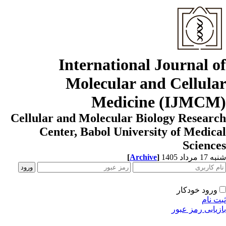
International Journal o
Molecular and Cellula
Medicine (IJMCM
Cellular and Molecular Biology Resear
Center, Babol University of Medic
Scienc
1 مرداد 1405
]
Archive
[
ورود خودکار
ت نام
زیابی رمز عبور