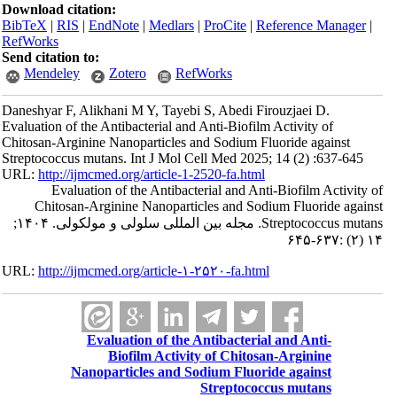
Download citation:
BibTeX
|
RIS
|
EndNote
|
Medlars
|
ProCite
|
Reference Manager
|
RefWorks
Send citation to:
Mendeley
Zotero
RefWorks
Daneshyar F, Alikhani M Y, Tayebi S, Abedi Firouzjaei D.
Evaluation of the Antibacterial and Anti-Biofilm Activity of
Chitosan-Arginine Nanoparticles and Sodium Fluoride against
Streptococcus mutans. Int J Mol Cell Med 2025; 14 (2) :637-645
URL:
http://ijmcmed.org/article-1-2520-fa.html
Evaluation of the Antibacterial and Anti-Biofilm Activity of
Chitosan-Arginine Nanoparticles and Sodium Fluoride against
Streptococcus mutans. مجله بین المللی سلولی و مولکولی. ۱۴۰۴;
۱۴ (۲) :۶۳۷-۶۴۵
URL:
http://ijmcmed.org/article-۱-۲۵۲۰-fa.html
Evaluation of the Antibacterial and Anti-
Biofilm Activity of Chitosan-Arginine
Nanoparticles and Sodium Fluoride against
Streptococcus mutans