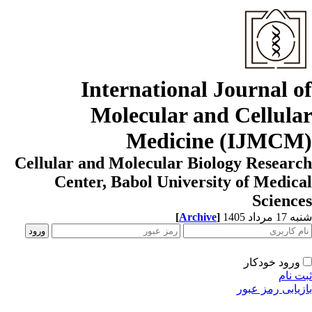
International Journal o
Molecular and Cellula
Medicine (IJMCM
Cellular and Molecular Biology Resear
Center, Babol University of Medic
Scienc
[
Archive
]
1 مرداد 1405
ورود خودکار
ت نام
زیابی رمز عبور